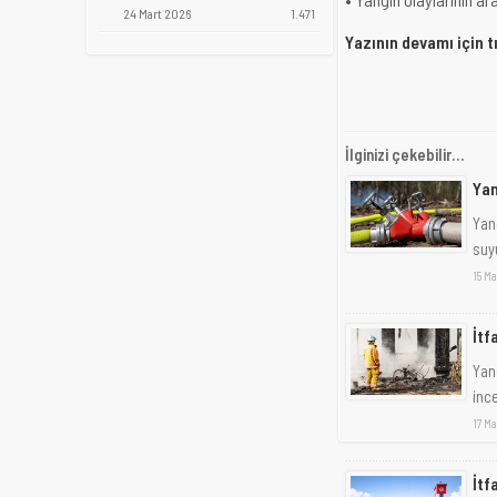
24 Mart 2026
1.471
Yazının devamı için t
İlginizi çekebilir...
Yan
Yang
suy
15 Ma
İtf
Yan
inc
17 Ma
İtf