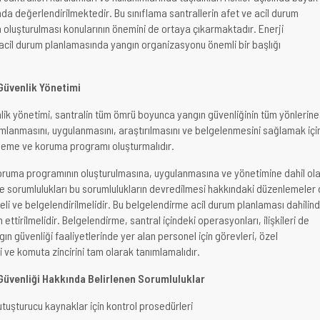
ında değerlendirilmektedir. Bu sınıflama santrallerin afet ve acil durum
n oluşturulması konularının önemini de ortaya çıkarmaktadır. Enerji
 acil durum planlamasında yangın organizasyonu önemli bir başlığı
Güvenlik Yönetimi
nlik yönetimi, santralin tüm ömrü boyunca yangın güvenliğinin tüm yönlerine
ımlanmasını, uygulanmasını, araştırılmasını ve belgelenmesini sağlamak içi
nleme ve koruma programı oluşturmalıdır.
oruma programının oluşturulmasına, uygulanmasına ve yönetimine dahil ol
ve sorumlulukları bu sorumlulukların devredilmesi hakkındaki düzenlemeler
eli ve belgelendirilmelidir. Bu belgelendirme acil durum planlaması dahilin
ttirilmelidir. Belgelendirme, santral içindeki operasyonları, ilişkileri de
ın güvenliği faaliyetlerinde yer alan personel için görevleri, özel
ri ve komuta zincirini tam olarak tanımlamalıdır.
Güvenliği Hakkında Belirlenen Sorumluluklar
utuşturucu kaynaklar için kontrol prosedürleri