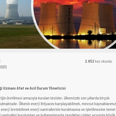
İ
2.852
kez okundu
2021)
iği Uzmanı Afet ve Acil Durum Yöneticisi
triğin üretilmesi amacıyla kurulan tesisler, ülkemizde son yıllarda birçok
rulmaktadır. Ülkenin enerji ihtiyacını karşılayabilmek, mevcut kaynaklarımız
enerji üretebilmek enerji santrallerinin kurulmasına ve işletilmesine temel
 santralleri kurulumları ve kullanımlarında taşıdıkları riskler açısında büyük