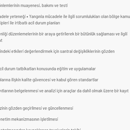
nlemlerinin muayenesi, bakımı ve testi
dele yeteneği • Yangınla mücadele ile ilgili sorumlulukları olan bölge kamu
leri ile irtibatlı acil durum planları
nliği düzenlemelerinin bir araya getirilerek bir bütünlük sağlaması ve ilgili
at
indeki etkileri değerlendirmek için santral değişikliklerinin gözden
acil durum tatbikatları konusunda eğitim ve uygulamalar
larına ilişkin kalite güvencesi ve kabul gören standartlar
yıtlarının belgelenmesi ve analizi için araçlar da dahil olmak üzere bir kayıt
lizinin gözden geçirilmesi ve güncellenmesi
enetim mekanizmasının işletilmesi
aştırılmasından kaynaklanan tavsiyelerin takibi