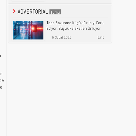
ADVERTORIAL
Tepe Savunma Küçük Bir Isıyı Fark
Ediyor, Büyük Felaketleri Önlüyor
17 Şubat 2025
5.715
n
an
 de
de