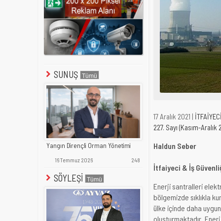
SUNUŞ
17 Aralık 2021 |
İTFAİYEC
227. Sayı (Kasım-Aralık 
Haldun Seber
Yangın Dirençli Orman Yönetimi
16 Temmuz 2026
248
İtfaiyeci & İş Güvenl
SÖYLEŞİ
Enerji santralleri elek
bölgemizde sıklıkla ku
ülke içinde daha uygun 
oluşturmaktadır. Enerji