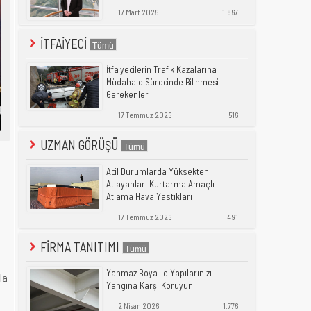
17 Mart 2026
1.867
İTFAİYECİ
İtfaiyecilerin Trafik Kazalarına
Müdahale Sürecinde Bilinmesi
Gerekenler
17 Temmuz 2026
516
UZMAN GÖRÜŞÜ
Acil Durumlarda Yüksekten
Atlayanları Kurtarma Amaçlı
Atlama Hava Yastıkları
17 Temmuz 2026
491
FİRMA TANITIMI
Yanmaz Boya ile Yapılarınızı
la
Yangına Karşı Koruyun
2 Nisan 2026
1.776