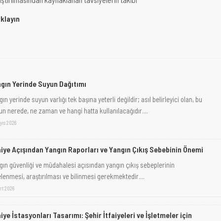
ıklayın
gın Yerinde Suyun Dağıtımı
ın yerinde suyun varlığı tek başına yeterli değildir; asıl belirleyici olan, bu
un nerede, ne zaman ve hangi hatta kullanılacağıdır....
yıs 2026
aiye Açışından Yangın Raporları ve Yangın Çıkış Sebebinin Önemi
gın güvenliği ve müdahalesi açısından yangın çıkış sebeplerinin
elenmesi, araştırılması ve bilinmesi gerekmektedir....
rt 2026
aiye İstasyonları Tasarımı: Şehir İtfaiyeleri ve İşletmeler için