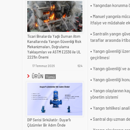
• Yangından korunma ö
• Manuel yangınla müca
itfaiye ve müdahale ekip
• Santralin yangın güve
Ticari Binalarda Yağlı Duman Atım
taraflar arasında irtib
Kanallarında Yangın Güvenliği Risk
Mekanizmaları, Doğrulama
• Yangın güvenliği üzer
Yaklaşımları ve ASTM E2336 ile UL
geçirilmesi
2221'in Önemi
17 Temmuz 2026
624
• Yangın güvenliği ve 
ÜRÜN
• Yangın güvenliği konu
• Yangın olaylarının ka
yönetim sistemi
• Yangın tehlikesi ana
• Santral dışı uzman d
DIP Serisi Sirkülatör: Duyar'lı
Çözümler Bir Adım Önde
• Yangın olaylarının ar