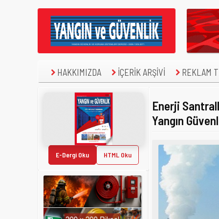
HAKKIMIZDA
İÇERİK ARŞİVİ
REKLAM TE
Enerji Santra
Yangın Güvenl
E-Dergi Oku
HTML Oku