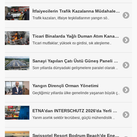
İtfaiyecilerin Trafik Kazalarına Müdahale Sürecinde Bilinmesi Gerekenler
Trafik kazaları, itfaiye teşkilatlarının yangın sö..
Ticari Binalarda Yağlı Duman Atım Kanallarında Yangın Güvenliği Risk Mekanizmaları, Doğrulama Yaklaşımları ve ASTM E2336 ile UL 2221'in Önemi
Ticari mutfaklar; yüksek ısı girdisi, sık ateşleme..
Sanayi Yapıları Çatı Üstü Güneş Paneli Uygulamalarında Yangın Riski ve Önlemi
Son yıllarda dünyadaki gelişmelere paralel olarak ..
Yangın Dirençli Orman Yönetimi
Geçtiğimiz yıllarda ülke genelinde yaşanan büyük ç..
ETNA'dan INTERSCHUTZ 2026'da Yerli Mühendislik Gücü Gösterisi
Yarım asırlık sektör tecrübesi, güçlü mühendislik ..
Swissotel Resort Bodrum Beach'de Enerji Verimliliği Yüksek ETNA Çözümleri Tercih Edildi