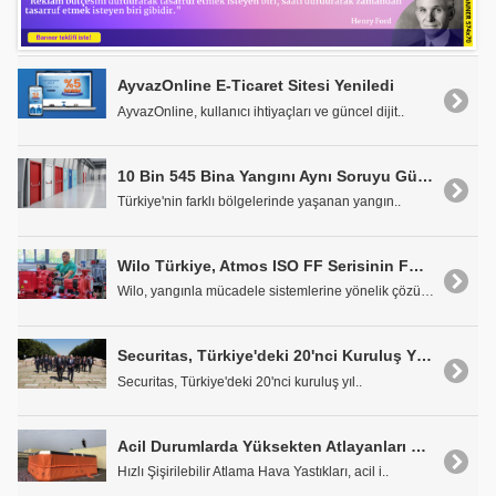
AyvazOnline E-Ticaret Sitesi Yeniledi
AyvazOnline, kullanıcı ihtiyaçları ve güncel dijit..
10 Bin 545 Bina Yangını Aynı Soruyu Gündeme Getirdi: Yangın Kapıları Ne Kadar Güvenli?
Türkiye'nin farklı bölgelerinde yaşanan yangın..
Wilo Türkiye, Atmos ISO FF Serisinin FM Sertifikasyonunu Tamamladı
Wilo, yangınla mücadele sistemlerine yönelik çözüm..
Securitas, Türkiye'deki 20'nci Kuruluş Yıl Dönümünü Anıtkabir Ziyaretiyle Taçlandırdı
Securitas, Türkiye'deki 20'nci kuruluş yıl..
Acil Durumlarda Yüksekten Atlayanları Kurtarma Amaçlı Atlama Hava Yastıkları
Hızlı Şişirilebilir Atlama Hava Yastıkları, acil i..