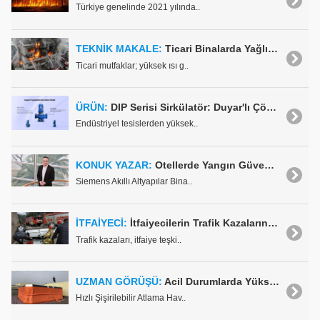
Türkiye genelinde 2021 yılında..
TEKNİK MAKALE:
Ticari Binalarda Yağlı Duman Atım Kanallarında Yangın Güvenliği Risk Mekanizmaları, Doğrulama Yaklaşımları ve ASTM E2336 ile UL 2221'in Önemi
Ticari mutfaklar; yüksek ısı g..
ÜRÜN:
DIP Serisi Sirkülatör: Duyar'lı Çözümler Bir Adım Önde
Endüstriyel tesislerden yüksek..
KONUK YAZAR:
Otellerde Yangın Güvenlik Sistemleri
Siemens Akıllı Altyapılar Bina..
İTFAİYECİ:
İtfaiyecilerin Trafik Kazalarına Müdahale Sürecinde Bilinmesi Gerekenler
Trafik kazaları, itfaiye teşki..
UZMAN GÖRÜŞÜ:
Acil Durumlarda Yüksekten Atlayanları Kurtarma Amaçlı Atlama Hava Yastıkları
Hızlı Şişirilebilir Atlama Hav..