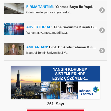
FİRMA TANITIMI:
Yanmaz Boya ile Yapılarınızı Yangına Karşı Koruyun
Günümüzde yapı ve inşaat sektö..
ADVERTORIAL:
Tepe Savunma Küçük Bir Isıyı Fark Ediyor, Büyük Felaketleri Önlüyor
Yangınlar, yalnızca maddi kayı..
ANILARDAN:
Prof. Dr. Abdurrahman Kılıç Anısına
İstanbul Teknik Üniversitesi M..
261. Sayı