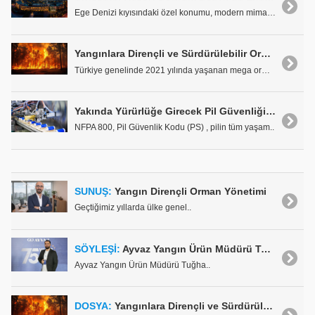
Ege Denizi kıyısındaki özel konumu, modern mimaris..
Yangınlara Dirençli ve Sürdürülebilir Orman Yönetim Modeli: 2021-2025 Analizi ve Öneriler
Türkiye genelinde 2021 yılında yaşanan mega orman ..
Yakında Yürürlüğe Girecek Pil Güvenliği Standardı NFPA 800'ü Tanımak
NFPA 800, Pil Güvenlik Kodu (PS) , pilin tüm yaşam..
SUNUŞ:
Yangın Dirençli Orman Yönetimi
Geçtiğimiz yıllarda ülke genel..
SÖYLEŞİ:
Ayvaz Yangın Ürün Müdürü Tuğhan Tekcan:"Ultra-X Yangına Karşı Tam Koruma ve Kolaylık Sunuyor"
Ayvaz Yangın Ürün Müdürü Tuğha..
DOSYA:
Yangınlara Dirençli ve Sürdürülebilir Orman Yönetim Modeli: 2021-2025 Analizi ve Öneriler