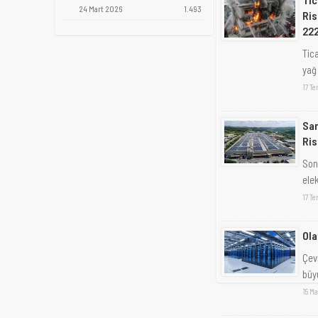
24 Mart 2026
1.493
Ris
222
Tica
yağ 
17 T
San
Ris
Son
ele
17 T
Ola
Çev
büy
15 Ma