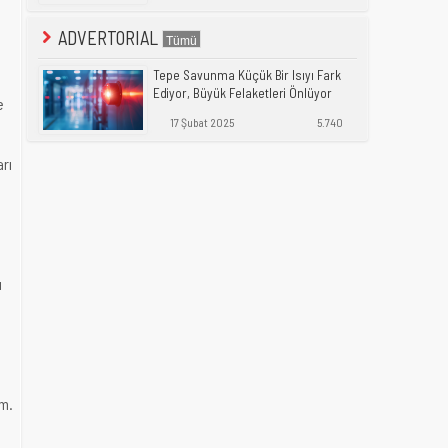
ADVERTORIAL
Tepe Savunma Küçük Bir Isıyı Fark
Ediyor, Büyük Felaketleri Önlüyor
e
17 Şubat 2025
5.740
rı
ı
ım.