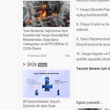
7. Yangın Güvenlik Plan
açıkça belirlenmelidir.
8. İtfaiye Erişimi ve Su 
edilmeli.
Ticari Binalarda Yağlı Duman Atım
Kanallarında Yangın Güvenliği Risk
9. Yanıcı Malzeme Kontr
Mekanizmaları, Doğrulama
Düzenli kontrol ile arız
Yaklaşımları ve ASTM E2336 ile UL
2221'in Önemi
10. Yangın Kapıları ve
17 Temmuz 2026
643
şekilde dayanıklı olmal
ÜRÜN
Yazının devamı için t
DIP Serisi Sirkülatör: Duyar'lı
İlginizi çekebilir...
Çözümler Bir Adım Önde
Tic