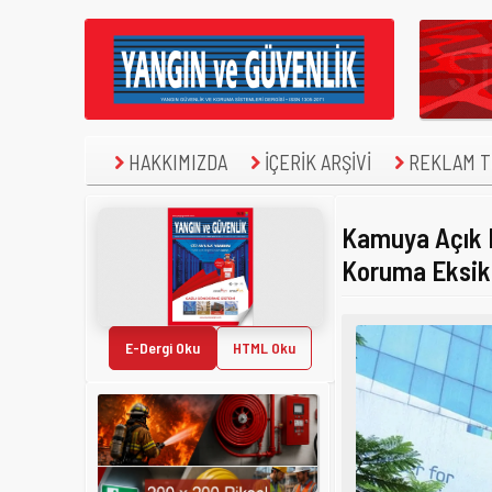
HAKKIMIZDA
İÇERİK ARŞİVİ
REKLAM TE
Kamuya Açık B
Koruma Eksikl
E-Dergi Oku
HTML Oku