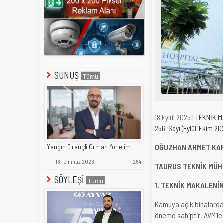
SUNUŞ
18 Eylül 2025 |
TEKNİK 
256. Sayı (Eylül-Ekim 20
OĞUZHAN AHMET KA
Yangın Dirençli Orman Yönetimi
16 Temmuz 2026
264
TAURUS TEKNİK MÜH
SÖYLEŞİ
1. TEKNİK MAKALENİ
Kamuya açık binalarda 
öneme sahiptir. AVM’ler