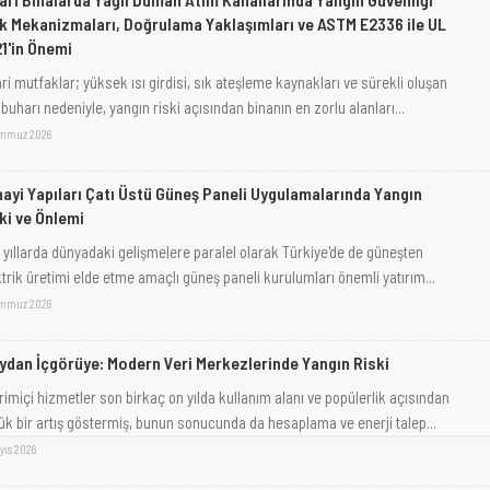
k Mekanizmaları, Doğrulama Yaklaşımları ve ASTM E2336 ile UL
1'in Önemi
ri mutfaklar; yüksek ısı girdisi, sık ateşleme kaynakları ve sürekli oluşan
buharı nedeniyle, yangın riski açısından binanın en zorlu alanları...
emmuz 2026
ayi Yapıları Çatı Üstü Güneş Paneli Uygulamalarında Yangın
ki ve Önlemi
 yıllarda dünyadaki gelişmelere paralel olarak Türkiye'de de güneşten
ktrik üretimi elde etme amaçlı güneş paneli kurulumları önemli yatırım...
emmuz 2026
ydan İçgörüye: Modern Veri Merkezlerinde Yangın Riski
rimiçi hizmetler son birkaç on yılda kullanım alanı ve popülerlik açısından
ük bir artış göstermiş, bunun sonucunda da hesaplama ve enerji talep...
yıs 2026