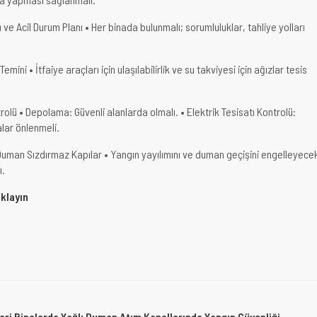
ı ve Acil Durum Planı • Her binada bulunmalı; sorumluluklar, tahliye yolları
Temini • İtfaiye araçları için ulaşılabilirlik ve su takviyesi için ağızlar tesis
olü • Depolama: Güvenli alanlarda olmalı. • Elektrik Tesisatı Kontrolü:
alar önlenmeli.
 Duman Sızdırmaz Kapılar • Yangın yayılımını ve duman geçişini engelleyece
ı.
ıklayın
ari Binalarda Yağlı Duman Atım Kanallarında Yangın Güvenliği