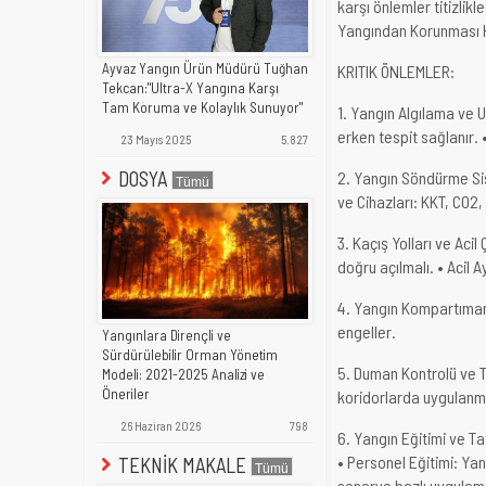
karşı önlemler titizlikl
Yangından Korunması H
Ayvaz Yangın Ürün Müdürü Tuğhan
KRITIK ÖNLEMLER:
Tekcan:"Ultra-X Yangına Karşı
Tam Koruma ve Kolaylık Sunuyor"
1. Yangın Algılama ve U
erken tespit sağlanır. 
23 Mayıs 2025
5.827
DOSYA
2. Yangın Söndürme Sis
ve Cihazları: KKT, CO2,
3. Kaçış Yolları ve Acil Ç
doğru açılmalı. • Acil 
4. Yangın Kompartımanl
engeller.
Yangınlara Dirençli ve
Sürdürülebilir Orman Yönetim
5. Duman Kontrolü ve T
Modeli: 2021-2025 Analizi ve
Öneriler
koridorlarda uygulanma
26 Haziran 2026
798
6. Yangın Eğitimi ve T
• Personel Eğitimi: Yan
TEKNİK MAKALE
senaryo bazlı uygulam