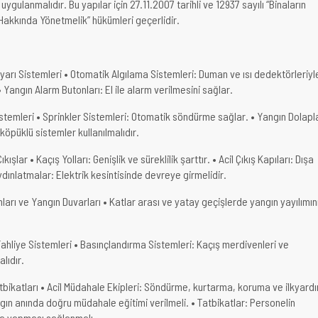
e uygulanmalıdır. Bu yapılar için 27.11.2007 tarihli ve 12937 sayılı “Binaların
akkında Yönetmelik” hükümleri geçerlidir.
yarı Sistemleri • Otomatik Algılama Sistemleri: Duman ve ısı dedektörleriyl
• Yangın Alarm Butonları: El ile alarm verilmesini sağlar.
temleri • Sprinkler Sistemleri: Otomatik söndürme sağlar. • Yangın Dolapla
 köpüklü sistemler kullanılmalıdır.
ıkışlar • Kaçış Yolları: Genişlik ve süreklilik şarttır. • Acil Çıkış Kapıları: Dışa
Aydınlatmalar: Elektrik kesintisinde devreye girmelidir.
arı ve Yangın Duvarları • Katlar arası ve yatay geçişlerde yangın yayılımın
ahliye Sistemleri • Basınçlandırma Sistemleri: Kaçış merdivenleri ve
lıdır.
atbikatları • Acil Müdahale Ekipleri: Söndürme, kurtarma, koruma ve ilkyard
gın anında doğru müdahale eğitimi verilmeli. • Tatbikatlar: Personelin
a yapması sağlanmalı.