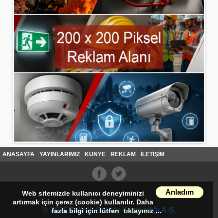
ANASAYFA
YAYINLARIMIZ
KÜNYE
REKLAM
İLETİŞİM
Anladım
Web sitemizde kullanıcı deneyiminizi
artırmak için çerez (cookie) kullanılır. Daha
© 2026 Teknik Sektör Yayıncılığı A.Ş.
fazla bilgi için lütfen
tıklayınız
...