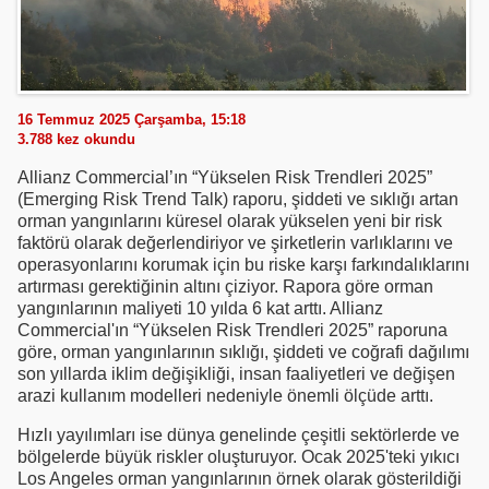
16 Temmuz 2025 Çarşamba, 15:18
3.788
kez okundu
Allianz Commercial’ın “Yükselen Risk Trendleri 2025”
(Emerging Risk Trend Talk) raporu, şiddeti ve sıklığı artan
orman yangınlarını küresel olarak yükselen yeni bir risk
faktörü olarak değerlendiriyor ve şirketlerin varlıklarını ve
operasyonlarını korumak için bu riske karşı farkındalıklarını
artırması gerektiğinin altını çiziyor. Rapora göre orman
yangınlarının maliyeti 10 yılda 6 kat arttı. Allianz
Commercial'ın “Yükselen Risk Trendleri 2025” raporuna
göre, orman yangınlarının sıklığı, şiddeti ve coğrafi dağılımı
son yıllarda iklim değişikliği, insan faaliyetleri ve değişen
arazi kullanım modelleri nedeniyle önemli ölçüde arttı.
Hızlı yayılımları ise dünya genelinde çeşitli sektörlerde ve
bölgelerde büyük riskler oluşturuyor. Ocak 2025'teki yıkıcı
Los Angeles orman yangınlarının örnek olarak gösterildiği