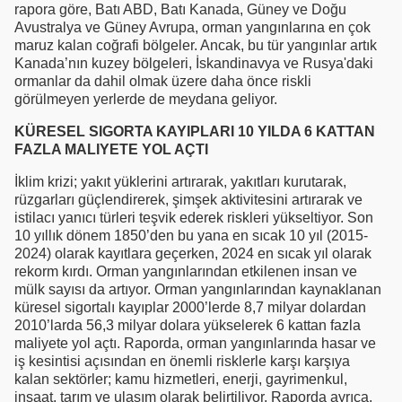
rapora göre, Batı ABD, Batı Kanada, Güney ve Doğu
Avustralya ve Güney Avrupa, orman yangınlarına en çok
maruz kalan coğrafi bölgeler. Ancak, bu tür yangınlar artık
Kanada’nın kuzey bölgeleri, İskandinavya ve Rusya'daki
ormanlar da dahil olmak üzere daha önce riskli
görülmeyen yerlerde de meydana geliyor.
KÜRESEL SIGORTA KAYIPLARI 10 YILDA 6 KATTAN
FAZLA MALIYETE YOL AÇTI
İklim krizi; yakıt yüklerini artırarak, yakıtları kurutarak,
rüzgarları güçlendirerek, şimşek aktivitesini artırarak ve
istilacı yanıcı türleri teşvik ederek riskleri yükseltiyor. Son
10 yıllık dönem 1850’den bu yana en sıcak 10 yıl (2015-
2024) olarak kayıtlara geçerken, 2024 en sıcak yıl olarak
rekorm kırdı. Orman yangınlarından etkilenen insan ve
mülk sayısı da artıyor. Orman yangınlarından kaynaklanan
küresel sigortalı kayıplar 2000’lerde 8,7 milyar dolardan
2010’larda 56,3 milyar dolara yükselerek 6 kattan fazla
maliyete yol açtı. Raporda, orman yangınlarında hasar ve
iş kesintisi açısından en önemli risklerle karşı karşıya
kalan sektörler; kamu hizmetleri, enerji, gayrimenkul,
inşaat, tarım ve ulaşım olarak belirtiliyor. Raporda ayrıca,