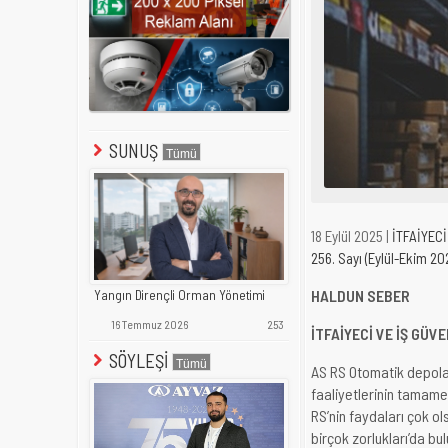
SUNUŞ
18 Eylül 2025 |
İTFAİYECİ
256. Sayı (Eylül-Ekim 20
HALDUN SEBER
Yangın Dirençli Orman Yönetimi
16 Temmuz 2026
253
İTFAİYECİ VE İŞ GÜV
SÖYLEŞİ
AS RS Otomatik depolam
faaliyetlerinin tamamen
RS’nin faydaları çok o
birçok zorlukları’da b