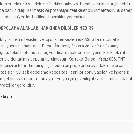
stemler, elektrik ve elektronik ekipmanlar vb. birçok zorlukla karşılaşabilirl
nda dahil olduğu karmaşık ve potansiyel tehlikeler bulunmaktadır. Bu sebep
ede itfaiyeciler taktiksel hazırlıklar yapmalıdır.
DEPOLAMA ALANLARI HAKKINDA BİLGİLER NEDİR?
a büyük üretim tesisleri ve lojistik merkezlerinde ASRS tam otomatik
zla yaygınlaşmaktadır. Bursa, İstanbul, Ankara ve İzmir gibi sanayi
gıda, tekstil, otomotiv, ilaç ve eticaret sektörlerine yönelik yüksek raflı,
eriyle donatılmış depolar kurulmuştur. Korteks (Bursa), Yıldız ODS, TMT
kdenizrack tarafından gerçekleştirilen projeler bu alandaki öne çıkan
tesisler, yüksek depolama kapasitesi, dar koridorlu yapıları ve insansız
le geleneksel depolardan ayrılır ve yangın güvenliği ile acil durum müdahal
ratejiler gerektirir.
ıklayın