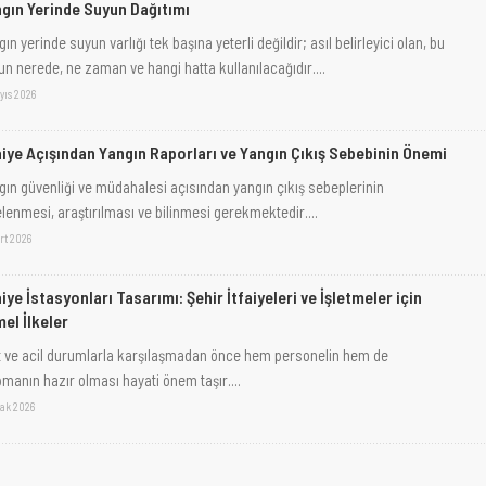
gın Yerinde Suyun Dağıtımı
ın yerinde suyun varlığı tek başına yeterli değildir; asıl belirleyici olan, bu
un nerede, ne zaman ve hangi hatta kullanılacağıdır....
yıs 2026
aiye Açışından Yangın Raporları ve Yangın Çıkış Sebebinin Önemi
gın güvenliği ve müdahalesi açısından yangın çıkış sebeplerinin
elenmesi, araştırılması ve bilinmesi gerekmektedir....
rt 2026
aiye İstasyonları Tasarımı: Şehir İtfaiyeleri ve İşletmeler için
el İlkeler
t ve acil durumlarla karşılaşmadan önce hem personelin hem de
pmanın hazır olması hayati önem taşır....
cak 2026