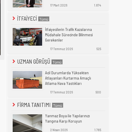
17 Mart 2026
1.874
İTFAİYECİ
İtfaiyecilerin Trafik Kazalarına
Müdahale Sürecinde Bilinmesi
Gerekenler
17 Temmuz 2026
525
UZMAN GÖRÜŞÜ
Acil Durumlarda Yüksekten
Atlayanları Kurtarma Amaçlı
Atlama Hava Yastıkları
17 Temmuz 2026
500
FİRMA TANITIMI
Yanmaz Boya ile Yapılarınızı
Yangına Karşı Koruyun
2 Nisan 2026
1.785