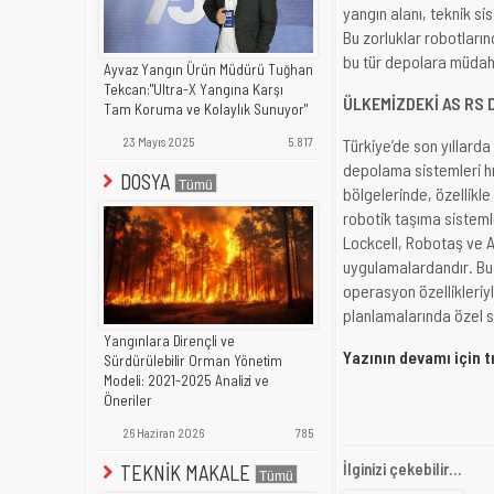
yangın alanı, teknik si
Bu zorluklar robotları
bu tür depolara müdahal
Ayvaz Yangın Ürün Müdürü Tuğhan
Tekcan:"Ultra-X Yangına Karşı
ÜLKEMİZDEKİ AS RS 
Tam Koruma ve Kolaylık Sunuyor"
23 Mayıs 2025
5.817
Türkiye’de son yıllard
depolama sistemleri hı
DOSYA
bölgelerinde, özellikle 
robotik taşıma sisteml
Lockcell, Robotaş ve A
uygulamalardandır. Bu 
operasyon özellikleriy
planlamalarında özel st
Yangınlara Dirençli ve
Yazının devamı için t
Sürdürülebilir Orman Yönetim
Modeli: 2021-2025 Analizi ve
Öneriler
26 Haziran 2026
785
İlginizi çekebilir...
TEKNİK MAKALE