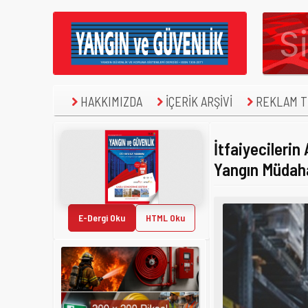
HAKKIMIZDA
İÇERİK ARŞİVİ
REKLAM TE
İtfaiyecilerin
Yangın Müdahal
E-Dergi Oku
HTML Oku