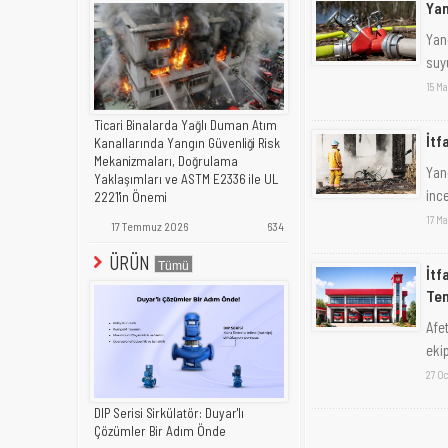
Yan
Yang
suy
15 Ma
Ticari Binalarda Yağlı Duman Atım
İtf
Kanallarında Yangın Güvenliği Risk
Mekanizmaları, Doğrulama
Yan
Yaklaşımları ve ASTM E2336 ile UL
inc
2221'in Önemi
17 Ma
17 Temmuz 2026
634
ÜRÜN
İtf
Tem
Afe
eki
27 O
DIP Serisi Sirkülatör: Duyar'lı
Çözümler Bir Adım Önde