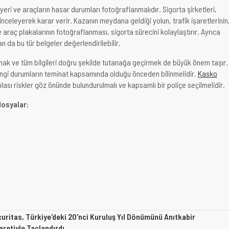
eri ve araçların hasar durumları fotoğraflanmalıdır. Sigorta şirketleri,
 inceleyerek karar verir. Kazanın meydana geldiği yolun, trafik işaretlerinin
araç plakalarının fotoğraflanması, sigorta sürecini kolaylaştırır. Ayrıca
an da bu tür belgeler değerlendirilebilir.
ak ve tüm bilgileri doğru şekilde tutanağa geçirmek de büyük önem taşır.
angi durumların teminat kapsamında olduğu önceden bilinmelidir.
Kasko
lası riskler göz önünde bulundurulmalı ve kapsamlı bir poliçe seçilmelidir.
dosyalar:
uritas, Türkiye'deki 20'nci Kuruluş Yıl Dönümünü Anıtkabir
aretiyle Taçlandırdı