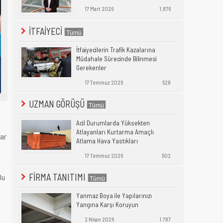
17 Mart 2026
1.876
İTFAİYECİ
İtfaiyecilerin Trafik Kazalarına
Müdahale Sürecinde Bilinmesi
Gerekenler
17 Temmuz 2026
528
UZMAN GÖRÜŞÜ
Acil Durumlarda Yüksekten
Atlayanları Kurtarma Amaçlı
lar
Atlama Hava Yastıkları
17 Temmuz 2026
502
FİRMA TANITIMI
Bu
Yanmaz Boya ile Yapılarınızı
Yangına Karşı Koruyun
2 Nisan 2026
1.787