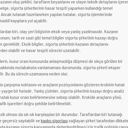
azanın oluş şeklini, tarafların beyanlarını ve olayın teknik detaylarını içere
belge, sigorta şirketlerinin hasar tespiti yaparken kullandığı temel
 Ancak tutanak hazırlanırken yapılan hatalar, sigorta işlemlerinde
addi kayıplara yol açabilir.
lardan biri, olay yeri bilgisinin eksik veya yanlış yazılmasıdır. Kazanın
num, tarih ve saat gibi temel bilgiler sigorta şirketinin kazayı doğru
 gereklidir. Eksik bilgiler, sigorta şirketinin kazanın detaylarını
n olabilir ve hasar tespiti sürecini uzatabilir.
erin, kusur oranı konusunda anlaşmazlığa düşmesi de sıkça görülen bir
 hakkında mutabakata varılamaması durumunda, sigorta şirketi eksper
lir. Bu da sürecin uzamasına neden olur.
a çarpışma noktasını ve araçların pozisyonlarını gösteren krokinin hatalı
 yaygın bir hatadır. Yanlış çizimler, sigorta şirketinin kazayı doğru analiz
 hatalı kusur oranı belirlenmesine sebep olabilir. Krokide araçların yönü,
fik işaretleri doğru şekilde belirtilmelidir.
ik olması da sık sık karşılaşılan bir durumdur. Taraflardan biri tutanağı
geçersiz sayılabilir ve
kasko sigortası
sağlayan şirket tarafından dikkat
mda kazanın sigorta kapsamında değerlendirilmesi için trafik polisinin rapo