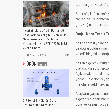
tutması gerekecektir. T
Şahit bilgilerinin eks
tanık olan kişiler varsa
gerektiğinde tanıklarl
Ticari Binalarda Yağlı Duman Atım
Doğru Kaza Tespit Tu
Kanallarında Yangın Güvenliği Risk
Mekanizmaları, Doğrulama
Kaza sonrası yaşanabil
Yaklaşımları ve ASTM E2336 ile UL
ve doğru doldurulması g
2221'in Önemi
ve adil bir şekilde değ
17 Temmuz 2026
636
Kazanın gerçekleştiği y
ÜRÜN
trafik ışıkları gibi fa
Açıklamalar net olmalı,
yerine “Sola dönüş ya
meydana geldi” şeklinde
Araçların çarpışma nokt
sigorta şirketinin yan
DIP Serisi Sirkülatör: Duyar'lı
yönü ve kazanın oluş şe
Çözümler Bir Adım Önde