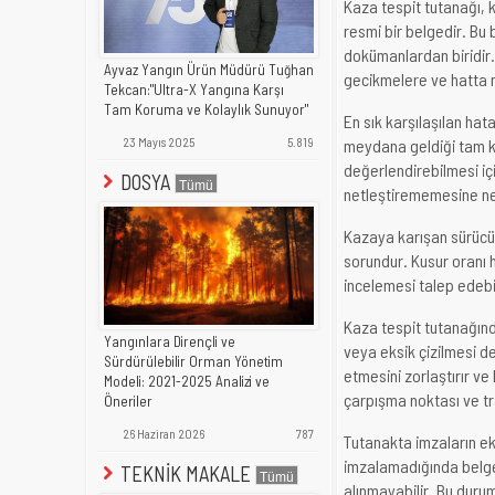
Kaza tespit tutanağı, k
resmi bir belgedir. Bu 
dokümanlardan biridir.
Ayvaz Yangın Ürün Müdürü Tuğhan
gecikmelere ve hatta m
Tekcan:"Ultra-X Yangına Karşı
Tam Koruma ve Kolaylık Sunuyor"
En sık karşılaşılan hata
23 Mayıs 2025
5.819
meydana geldiği tam ko
değerlendirebilmesi için
DOSYA
netleştirememesine nede
Kazaya karışan sürücül
sorundur. Kusur oranı
incelemesi talep edebi
Kaza tespit tutanağınd
Yangınlara Dirençli ve
veya eksik çizilmesi de
Sürdürülebilir Orman Yönetim
etmesini zorlaştırır ve
Modeli: 2021-2025 Analizi ve
çarpışma noktası ve tra
Öneriler
26 Haziran 2026
787
Tutanakta imzaların eks
imzalamadığında belge 
TEKNİK MAKALE
alınmayabilir. Bu duru