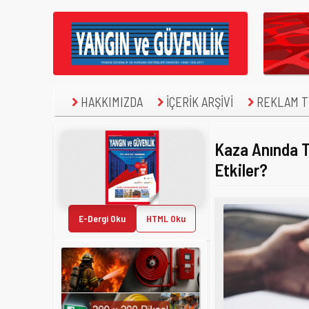
HAKKIMIZDA
İÇERİK ARŞİVİ
REKLAM TE
Kaza Anında T
Etkiler?
E-Dergi Oku
HTML Oku