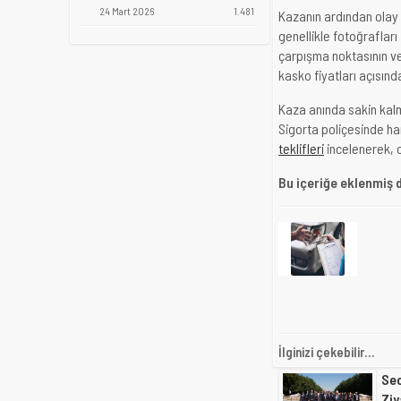
24 Mart 2026
1.481
Kazanın ardından olay y
genellikle fotoğrafları
çarpışma noktasının ve 
kasko fiyatları açısınd
Kaza anında sakin kalm
Sigorta poliçesinde h
teklifleri
incelenerek, o
Bu içeriğe eklenmiş 
İlginizi çekebilir...
Sec
Ziy