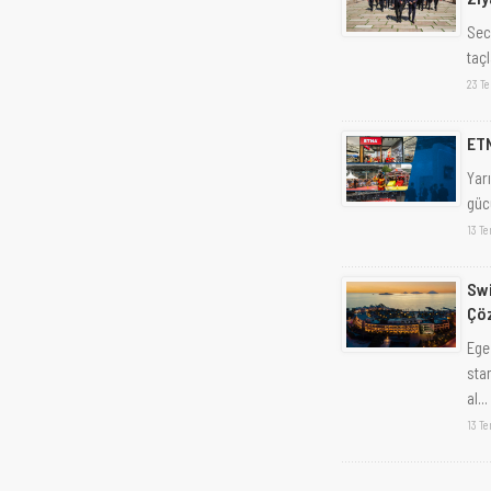
Sec
taç
23 T
ETN
Yarı
güc
13 T
Swi
Çöz
Ege
sta
al...
13 T