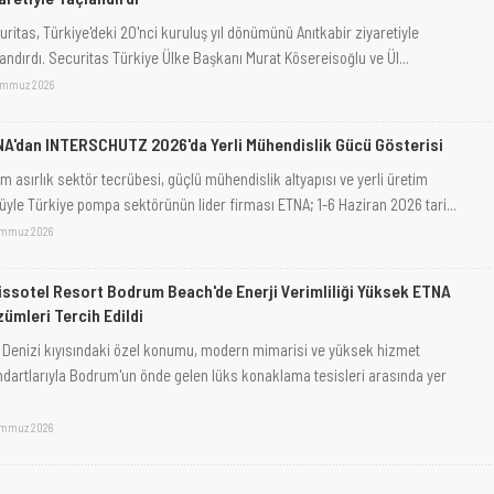
uritas, Türkiye'deki 20'nci kuruluş yıl dönümünü Anıtkabir ziyaretiyle
landırdı. Securitas Türkiye Ülke Başkanı Murat Kösereisoğlu ve Ül...
emmuz 2026
A'dan INTERSCHUTZ 2026'da Yerli Mühendislik Gücü Gösterisi
m asırlık sektör tecrübesi, güçlü mühendislik altyapısı ve yerli üretim
üyle Türkiye pompa sektörünün lider firması ETNA; 1-6 Haziran 2026 tari...
emmuz 2026
ssotel Resort Bodrum Beach'de Enerji Verimliliği Yüksek ETNA
ümleri Tercih Edildi
 Denizi kıyısındaki özel konumu, modern mimarisi ve yüksek hizmet
ndartlarıyla Bodrum'un önde gelen lüks konaklama tesisleri arasında yer
emmuz 2026