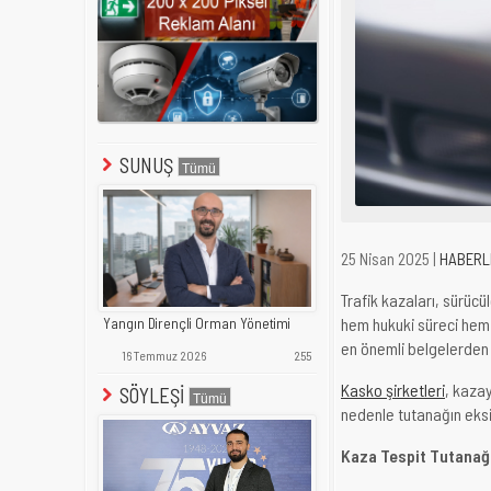
SUNUŞ
25 Nisan 2025 |
HABERL
Trafik kazaları, sürücü
hem hukuki süreci hem 
Yangın Dirençli Orman Yönetimi
en önemli belgelerden b
16 Temmuz 2026
255
Kasko şirketleri
, kaza
SÖYLEŞİ
nedenle tutanağın eksi
Kaza Tespit Tutanağı