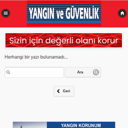
0,316 sn
Herhangi bir yazı bulunamadı...
Ara
Geri