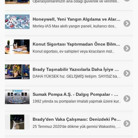
Operasyonlarımızın ana odağı güvenlik ve verimlili..
Honeywell, Yeni Yangın Algılama ve Alarm Sistemleri
Morley-IAS Max akıllı yangın paneli, kullanıcı dos..
Konut Sigortası Yaptırmadan Önce Bilmeniz Gerekenler
Konut sigortası, ev sahipleri veya kiracıların mül..
Brady Taşınabilir Yazıcılarla Daha İyiye Ulaşın
DAHA YÜKSEK hız. GELİŞMİŞ iletişim. SAYISIZ baskı ..
Sumak Pompa A.Ş. - Dalgıç Pompalar - Santrifüj Pompalar - Hidrofor - Yangın Söndürme Sistemleri İmalatçısı
1992 yılında su pompaları imalatı yapmak üzere kur..
Brady'den Vaka Çalışması: Denizdeki Petrol Döküntüleriyle Mücadele Etme
25 Temmuz 2020'de dökme yük gemisi Wakashio, M..