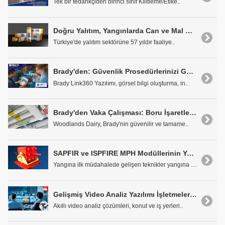
Tek bir tedarikçiden birinci sınıf Kilitleme/Etike..
Doğru Yalıtım, Yangınlarda Can ve Mal Kaybını Azaltıyor
Türkiye'de yalıtım sektörüne 57 yıldır faaliye..
Brady'den: Güvenlik Prosedürlerinizi Görüntüleyin ve Yönetin
Brady Link360 Yazılımı, görsel bilgi oluşturma, in..
Brady'den Vaka Çalışması: Boru İşaretleyiciler ile Gıda ve Personel Güvenliğini Artırın
Woodlands Dairy, Brady'nin güvenilir ve tamame..
SAPFIR ve ISPFIRE MPH Modüllerinin Yangınlarda Avantajları
Yangına ilk müdahalede gelişen teknikler yangına h..
Gelişmiş Video Analiz Yazılımı İşletmelerin Güvenliğini Maksimuma Çıkarıyor
Akıllı video analiz çözümleri, konut ve iş yerleri..