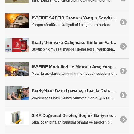
Bir sinema şirketi, sinemalarındaki döküntüleri te..
ISPFIRE SAPFIR Otonom Yangın Söndürme Sistemleri
Yangın söndürme faaliyetleri ile ilgilenen herkes ..
Brady'den Vaka Çalışması: Binlerce Varlık Denetlemelerini Kolayca Yönetme
Büyük bir kimyasal madde işleme tesisi, varlık den..
ISPFIRE Modülleri ile Motorlu Araç Yangınlarına Çözümler
Motorlu araçlarda yangınların en büyük sebebi moto..
Brady'den: Boru İşaretleyiciler ile Gıda ve Personel Güvenliğini Artırın (Vaka çalışması)
Woodlands Dairy, Güney Afrika'daki en büyük UH..
SİKA Doğrusal Derzler, Boşluk Bariyerleri ve Geçme Yeri Sızdırmazlık Malzemeleri
Sika, ticari binalar, kamusal binalar ve mesken bi..