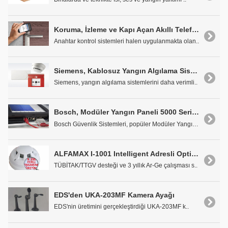
Koruma, İzleme ve Kapı Açan Akıllı Telefonlar
Anahtar kontrol sistemleri halen uygulanmakta olan..
Siemens, Kablosuz Yangın Algılama Sistemini Duyurdu
Siemens, yangın algılama sistemlerini daha verimli..
Bosch, Modüler Yangın Paneli 5000 Serisi'nin IP Haberleşme Özelliği ile Güçlendirilmiş Yeni Versiyonunu Pazara Sürdü
Bosch Güvenlik Sistemleri, popüler Modüler Yangın ..
ALFAMAX I-1001 Intelligent Adresli Optik Duman Dedektörü
TÜBİTAK/TTGV desteği ve 3 yıllık Ar-Ge çalışması s..
EDS'den UKA-203MF Kamera Ayağı
EDS'nin üretimini gerçekleştirdiği UKA-203MF k..