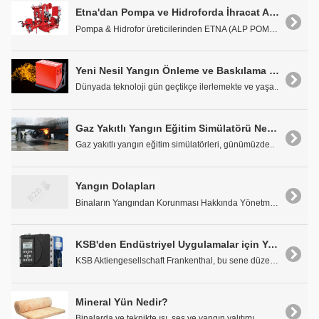
Etna'dan Pompa ve Hidroforda İhracat Atağı
Pompa & Hidrofor üreticilerinden ETNA (ALP POMPA A..
Yeni Nesil Yangın Önleme ve Baskılama Sistemi; AEROSOL
Dünyada teknoloji gün geçtikçe ilerlemekte ve yaşa..
Gaz Yakıtlı Yangın Eğitim Simülatörü Nedir
Gaz yakıtlı yangın eğitim simülatörleri, günümüzde..
Yangın Dolapları
Binaların Yangından Korunması Hakkında Yönetmeliği..
KSB'den Endüstriyel Uygulamalar için Yeni Pompa Sürücüsü
KSB Aktiengesellschaft Frankenthal, bu sene düzenl..
Mineral Yün Nedir?
Binalarda ve teknikte ısı, ses ve yangın yalıtımı ..