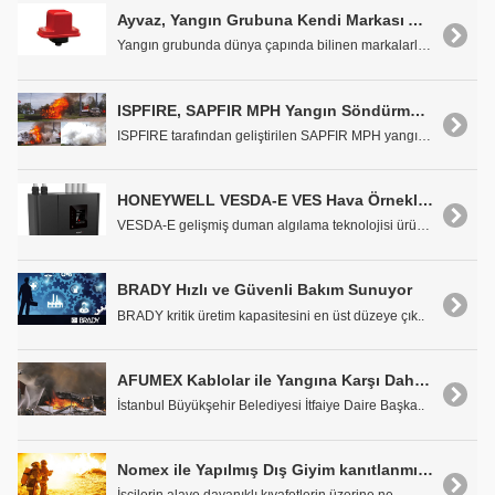
Ayvaz, Yangın Grubuna Kendi Markası Altında Dört Yeni Ürün Daha Ekledi
Yangın grubunda dünya çapında bilinen markalarla y..
ISPFIRE, SAPFIR MPH Yangın Söndürme Sistemleri
ISPFIRE tarafından geliştirilen SAPFIR MPH yangın ..
HONEYWELL VESDA-E VES Hava Örneklemeli Duman Dedektörleri
VESDA-E gelişmiş duman algılama teknolojisi ürün s..
BRADY Hızlı ve Güvenli Bakım Sunuyor
BRADY kritik üretim kapasitesini en üst düzeye çık..
AFUMEX Kablolar ile Yangına Karşı Daha Güvenli Çözümler
İstanbul Büyükşehir Belediyesi İtfaiye Daire Başka..
Nomex ile Yapılmış Dış Giyim kanıtlanmış Koruma Sağlar