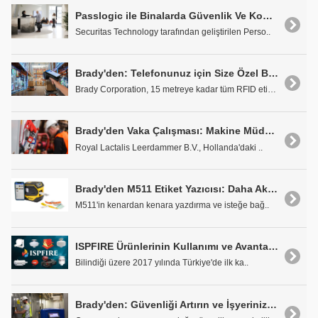
Passlogic ile Binalarda Güvenlik Ve Kontrolü Tek Noktadan Sağlama İmkanı
Securitas Technology tarafından geliştirilen Perso..
Brady'den: Telefonunuz için Size Özel Bir Radar İster miydiniz?
Brady Corporation, 15 metreye kadar tüm RFID etike..
Brady'den Vaka Çalışması: Makine Müdahaleleri Sırasında Güvenliğin Artırılması - Royal Lactalis Leerdammer'de Uzman Kilitleme/Etiketleme Desteği
Royal Lactalis Leerdammer B.V., Hollanda'daki ..
Brady'den M511 Etiket Yazıcısı: Daha Akıllıca Çalışın. Daha Büyük Etiketler Yazdırın
M511'in kenardan kenara yazdırma ve isteğe bağ..
ISPFIRE Ürünlerinin Kullanımı ve Avantajları
Bilindiği üzere 2017 yılında Türkiye'de ilk ka..
Brady'den: Güvenliği Artırın ve İşyerinizin Performansını Optimize Edin