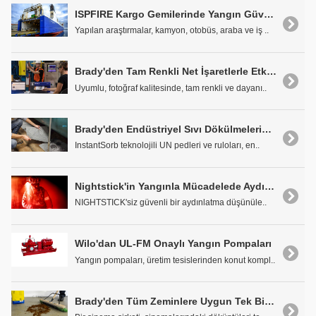
ISPFIRE Kargo Gemilerinde Yangın Güvenliği Artırmaya Nasıl Yardımcı Olabilir?
Yapılan araştırmalar, kamyon, otobüs, araba ve iş ..
Brady'den Tam Renkli Net İşaretlerle Etkili Güvenlik
Uyumlu, fotoğraf kalitesinde, tam renkli ve dayanı..
Brady'den Endüstriyel Sıvı Dökülmelerini Saniyeler İçinde Temizleyin
InstantSorb teknolojili UN pedleri ve ruloları, en..
Nightstick'in Yangınla Mücadelede Aydınlatma Fenerleri Artık Türkiye'de
NIGHTSTICK'siz güvenli bir aydınlatma düşünüle..
Wilo'dan UL-FM Onaylı Yangın Pompaları
Yangın pompaları, üretim tesislerinden konut kompl..
Brady'den Tüm Zeminlere Uygun Tek Bir Döküntü Temizleme Çözümü