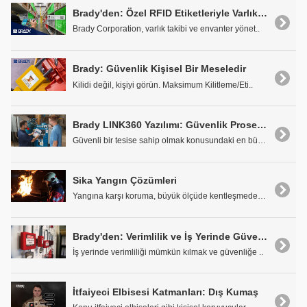
Brady'den: Özel RFID Etiketleriyle Varlıkları Verimli Bir Biçimde Takip Edin
Brady Corporation, varlık takibi ve envanter yönet..
Brady: Güvenlik Kişisel Bir Meseledir
Kilidi değil, kişiyi görün. Maksimum Kilitleme/Eti..
Brady LINK360 Yazılımı: Güvenlik Prosedürlerinizi Görüntüleyin ve Yönetin
Güvenli bir tesise sahip olmak konusundaki en büyü..
Sika Yangın Çözümleri
Yangına karşı koruma, büyük ölçüde kentleşmeden do..
Brady'den: Verimlilik ve İş Yerinde Güvenliğe Gereken Özenin Gösterilmesini Sağlar
İş yerinde verimliliği mümkün kılmak ve güvenliğe ..
İtfaiyeci Elbisesi Katmanları: Dış Kumaş