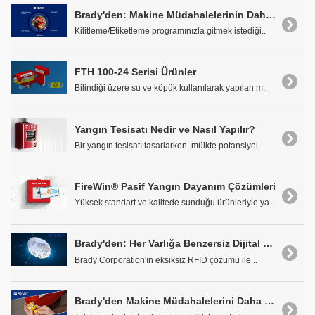
Brady'den: Makine Müdahalelerinin Daha Güvenli Olmasını Sağlayın
Kilitleme/Etiketleme programınızla gitmek istediği..
FTH 100-24 Serisi Ürünler
Bilindiği üzere su ve köpük kullanılarak yapılan m..
Yangın Tesisatı Nedir ve Nasıl Yapılır?
Bir yangın tesisatı tasarlarken, mülkte potansiyel..
FireWin® Pasif Yangın Dayanım Çözümleri
Yüksek standart ve kalitede sunduğu ürünleriyle ya..
Brady'den: Her Varlığa Benzersiz Dijital Bir Kimlik Kerin. Nasıl Olduğunu Keşfedin!
Brady Corporation'ın eksiksiz RFID çözümü ile ..
Brady'den Makine Müdahalelerini Daha Güvenli Yapmak İçin Akıllı Yol