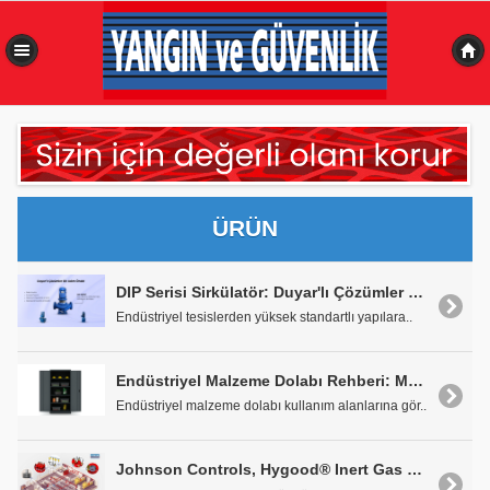
0,313 sn
ÜRÜN
DIP Serisi Sirkülatör: Duyar'lı Çözümler Bir Adım Önde
Endüstriyel tesislerden yüksek standartlı yapılara..
Endüstriyel Malzeme Dolabı Rehberi: Mutlaka Bilinmesi Gereken Özellikler
Endüstriyel malzeme dolabı kullanım alanlarına gör..
Johnson Controls, Hygood® Inert Gas System 300'ü Piyasaya Sürüyor