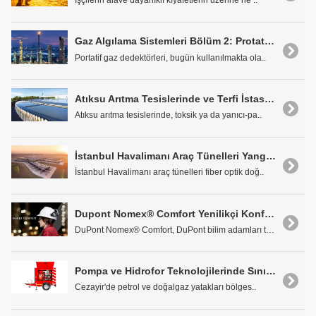
İşçilerin alave dayanıklı kıyafetlerin üzerine ne ..
Gaz Algılama Sistemleri Bölüm 2: Protatif Gaz Dedektörleri
Portatif gaz dedektörleri, bugün kullanılmakta ola..
Atıksu Arıtma Tesislerinde ve Terfi İstasyonlarında Gaz Algılama Sistemleri
Atıksu arıtma tesislerinde, toksik ya da yanıcı-pa..
İstanbul Havalimanı Araç Tünelleri Yangın Algılama ve İhbar Sistemi
İstanbul Havalimanı araç tünelleri fiber optik doğ..
Dupont Nomex® Comfort Yenilikçi Konfor, Kanıtlanmış Koruma
DuPont Nomex® Comfort, DuPont bilim adamları taraf..
Pompa ve Hidrofor Teknolojilerinde Sınırları Aşan Tecrübe: Etna
Cezayir'de petrol ve doğalgaz yatakları bölges..