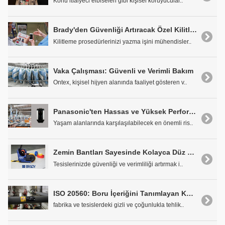
Konu itfaiyeci elbiseleri gibi kişisel koruyucular..
Brady'den Güvenliği Artıracak Özel Kilitleme Prosedürleri
Kilitleme prosedürlerinizi yazma işini mühendisler..
Vaka Çalışması: Güvenli ve Verimli Bakım
Ontex, kişisel hijyen alanında faaliyet gösteren v..
Panasonic'ten Hassas ve Yüksek Performanslı Yangın Algılama
Yaşam alanlarında karşılaşılabilecek en önemli ris..
Zemin Bantları Sayesinde Kolayca Düz Çizgiler Çizin
Tesislerinizde güvenliği ve verimliliği artırmak i..
ISO 20560: Boru İçeriğini Tanımlayan Küresel Bir Standart
fabrika ve tesislerdeki gizli ve çoğunlukla tehlik..