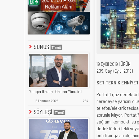
SUNUŞ
19 Eylül 2019 |
ÜRÜN
209. Sayı (Eylül 2019)
SET TEKNİK EMNİYET
Yangın Dirençli Orman Yönetimi
Portatif gaz dedektörl
neredeyse yarısını olu
16 Temmuz 2026
254
telefon/elektrik tesisa
SÖYLEŞİ
zorunlu kılıyor. Portat
sağlam, kompakt, su ge
dedektörleri tekli veya 
belirli bir gazın algıl