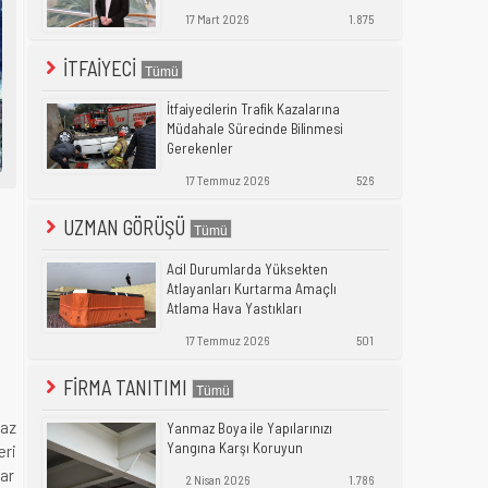
17 Mart 2026
1.875
İTFAİYECİ
İtfaiyecilerin Trafik Kazalarına
Müdahale Sürecinde Bilinmesi
Gerekenler
17 Temmuz 2026
526
UZMAN GÖRÜŞÜ
Acil Durumlarda Yüksekten
Atlayanları Kurtarma Amaçlı
Atlama Hava Yastıkları
17 Temmuz 2026
501
FİRMA TANITIMI
gaz
Yanmaz Boya ile Yapılarınızı
Yangına Karşı Koruyun
eri
dar
2 Nisan 2026
1.786