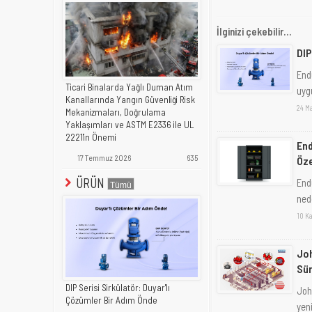
İlginizi çekebilir...
DIP
End
Ticari Binalarda Yağlı Duman Atım
uyg
Kanallarında Yangın Güvenliği Risk
24 M
Mekanizmaları, Doğrulama
Yaklaşımları ve ASTM E2336 ile UL
2221'in Önemi
End
17 Temmuz 2026
635
Öze
ÜRÜN
End
ned
10 K
Joh
Sü
DIP Serisi Sirkülatör: Duyar'lı
Joh
Çözümler Bir Adım Önde
yen