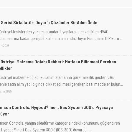
 Serisi Sirkülatör: Duyar'lı Çözümler Bir Adım Önde
üstriyel tesislerden yüksek standartlı yapılara, denizcilikten HVAC
ulamalarına kadar geniş bir kullanım alanında, Duyar Pompa'nın DIP kuru ...
art 2026
üstriyel Malzeme Dolabı Rehberi: Mutlaka Bilinmesi Gereken
llikler
üstriyel malzeme dolabı kullanım alanlarına göre farklılık gösterir. Bu
enle satın alım yapıldığında dikkat edilmesi gereken bazı maddeler bulun...
asım 2025
nson Controls, Hygood® Inert Gas System 300'ü Piyasaya
rüyor
nson Controls, yangın söndürme kategorisindeki konumunu güçlendiren
i Hygood® Inert Gas System 300'ü (IGS-300) duyurdu....