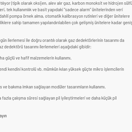
tılıyor (tipik olarak oksijen, alev alır gaz, karbon monoksit ve hidrojen sülfü
ri, tek kullanımlık ve basit yapıdaki “sadece alarm” ünitelerinden veri
hili pompa örnek alma, otomatik kalibrasyon rutinleri ve diğer ünitelere
liklere sahip tamamen yapılandırılabilen çok gelişmiş ünitelere kadar geni
gün ilerlemesi ile doğru orantılı olarak gaz dedektörlerinin tasarımı da
az dedektörü tasarımı ilerlemeleri aşağıdaki gibidir:
ha güçlü ve hafif malzemelerin kullanımı.
kendi kendini kontrolü vb. mümkün kılan yüksek güçte mikro işlemcilerin
vis ve bakıma imkan sağlayan modüler tasarımların kullanımı.
 fazla çalışma süresi sağlayan pil iyileştirmeleri ve daha küçük pil
layın