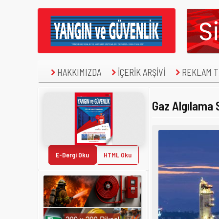
HAKKIMIZDA
İÇERİK ARŞİVİ
REKLAM TE
Gaz Algılama 
E-Dergi Oku
HTML Oku