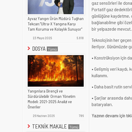
gaz sensörleri ile dona
Portatif gaz dedektörle
günlüğüne kaydetme, da
Ayvaz Yangın Ürün Müdürü Tuğhan
bağlanabilme gibi özel
Tekcan:"Ultra-X Yangına Karşı
bir yelpazede mevcut.
Tam Koruma ve Kolaylık Sunuyor"
23 Mayıs 2025
5.818
Teknolojinin her geçen 
ilerliyor. Günümüzde g
DOSYA
• Konstrüksiyon için da
• Gelişmiş veri kaydı, 
kullanımı.
• Daha basit rutin ser
Yangınlara Dirençli ve
Sürdürülebilir Orman Yönetim
• Şarjlar arasında daha
Modeli: 2021-2025 Analizi ve
bataryaları.
Öneriler
Yazının devamı için tık
26 Haziran 2026
786
TEKNİK MAKALE