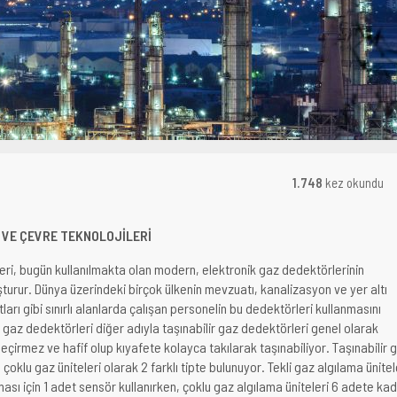
1.748
kez okundu
 VE ÇEVRE TEKNOLOJİLERİ
eri, bugün kullanılmakta olan modern, elektronik gaz dedektörlerinin
şturur. Dünya üzerindeki birçok ülkenin mevzuatı, kanalizasyon ve yer altı
tları gibi sınırlı alanlarda çalışan personelin bu dedektörleri kullanmasını
if gaz dedektörleri diğer adıyla taşınabilir gaz dedektörleri genel olarak
çirmez ve hafif olup kıyafete kolayca takılarak taşınabiliyor. Taşınabilir 
çoklu gaz üniteleri olarak 2 farklı tipte bulunuyor. Tekli gaz algılama ünitel
anması için 1 adet sensör kullanırken, çoklu gaz algılama üniteleri 6 adete ka