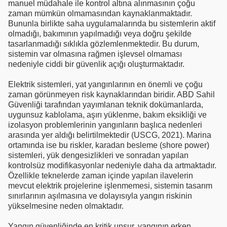
manuel müdahale ile kontrol altına alınmasının çoğu
zaman mümkün olmamasından kaynaklanmaktadır.
Bununla birlikte saha uygulamalarında bu sistemlerin aktif
olmadığı, bakımının yapılmadığı veya doğru şekilde
tasarlanmadığı sıklıkla gözlemlenmektedir. Bu durum,
sistemin var olmasına rağmen işlevsel olmaması
nedeniyle ciddi bir güvenlik açığı oluşturmaktadır.
Elektrik sistemleri, yat yangınlarının en önemli ve çoğu
zaman görünmeyen risk kaynaklarından biridir. ABD Sahil
Güvenliği tarafından yayımlanan teknik dokümanlarda,
uygunsuz kablolama, aşırı yüklenme, bakım eksikliği ve
izolasyon problemlerinin yangınların başlıca nedenleri
arasında yer aldığı belirtilmektedir (USCG, 2021). Marina
ortamında ise bu riskler, karadan besleme (shore power)
sistemleri, yük dengesizlikleri ve sonradan yapılan
kontrolsüz modifikasyonlar nedeniyle daha da artmaktadır.
Özellikle teknelerde zaman içinde yapılan ilavelerin
mevcut elektrik projelerine işlenmemesi, sistemin tasarım
sınırlarının aşılmasına ve dolayısıyla yangın riskinin
yükselmesine neden olmaktadır.
Yangın güvenliğinde en kritik unsur, yangının erken