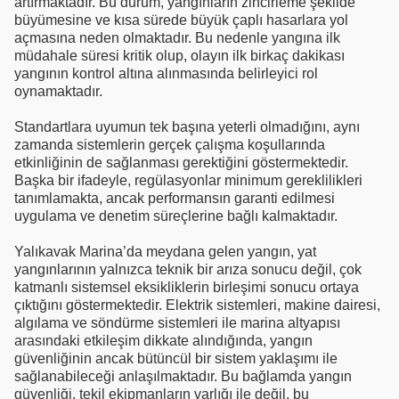
artırmaktadır. Bu durum, yangınların zincirleme şekilde
büyümesine ve kısa sürede büyük çaplı hasarlara yol
açmasına neden olmaktadır. Bu nedenle yangına ilk
müdahale süresi kritik olup, olayın ilk birkaç dakikası
yangının kontrol altına alınmasında belirleyici rol
oynamaktadır.
Standartlara uyumun tek başına yeterli olmadığını, aynı
zamanda sistemlerin gerçek çalışma koşullarında
etkinliğinin de sağlanması gerektiğini göstermektedir.
Başka bir ifadeyle, regülasyonlar minimum gereklilikleri
tanımlamakta, ancak performansın garanti edilmesi
uygulama ve denetim süreçlerine bağlı kalmaktadır.
Yalıkavak Marina’da meydana gelen yangın, yat
yangınlarının yalnızca teknik bir arıza sonucu değil, çok
katmanlı sistemsel eksikliklerin birleşimi sonucu ortaya
çıktığını göstermektedir. Elektrik sistemleri, makine dairesi,
algılama ve söndürme sistemleri ile marina altyapısı
arasındaki etkileşim dikkate alındığında, yangın
güvenliğinin ancak bütüncül bir sistem yaklaşımı ile
sağlanabileceği anlaşılmaktadır. Bu bağlamda yangın
güvenliği, tekil ekipmanların varlığı ile değil, bu