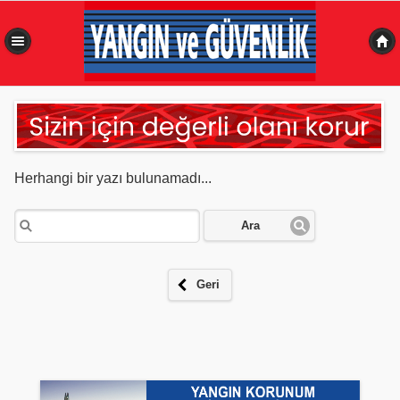
0,371 sn
Herhangi bir yazı bulunamadı...
Ara
Geri