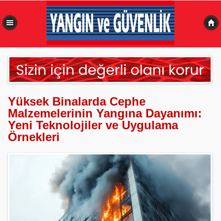
0,492 sn
Yüksek Binalarda Cephe
Malzemelerinin Yangına Dayanımı:
Yeni Teknolojiler ve Uygulama
Örnekleri