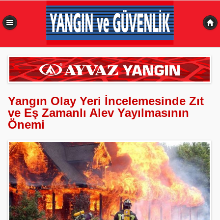
0,523 sn
Yangın Olay Yeri İncelemesinde Zıt
ve Eş Zamanlı Alev Yayılmasının
Önemi