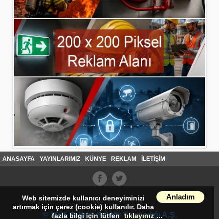
ANASAYFA
YAYINLARIMIZ
KÜNYE
REKLAM
İLETİŞİM
Anladım
Web sitemizde kullanıcı deneyiminizi
artırmak için çerez (cookie) kullanılır. Daha
© 2026 Teknik Sektör Yayıncılığı A.Ş.
fazla bilgi için lütfen
tıklayınız
...