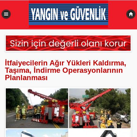
0,535 sn
İtfaiyecilerin Ağır Yükleri Kaldırma,
Taşıma, İndirme Operasyonlarının
Planlanması