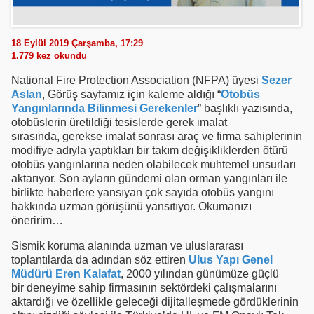
18 Eylül 2019 Çarşamba, 17:29
1.779
kez okundu
National Fire Protection Association (NFPA) üyesi
Sezer
Aslan
, Görüş sayfamız için kaleme aldığı “
Otobüs
Yangınlarında Bilinmesi Gerekenler
” başlıklı yazısında,
otobüslerin üretildiği tesislerde gerek imalat
sırasında, gerekse imalat sonrası araç ve firma sahiplerinin
modifiye adıyla yaptıkları bir takım değişikliklerden ötürü
otobüs yangınlarına neden olabilecek muhtemel unsurları
aktarıyor. Son ayların gündemi olan orman yangınları ile
birlikte haberlere yansıyan çok sayıda otobüs yangını
hakkında uzman görüşünü yansıtıyor. Okumanızı
öneririm…
Sismik koruma alanında uzman ve uluslararası
toplantılarda da adından söz ettiren
Ulus Yapı Genel
Müdürü Eren Kalafat
, 2000 yılından günümüze güçlü
bir deneyime sahip firmasının sektördeki çalışmalarını
aktardığı ve özellikle geleceği dijitalleşmede gördüklerinin