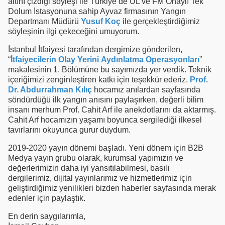
altını çizdiği söyleşi ile Türkiye’de UL ve FM Onaylı Tek
Dolum İstasyonuna sahip Ayvaz firmasının Yangın
Departmanı Müdürü
Yusuf Koç
ile gerçekleştirdiğimiz
söyleşinin ilgi çekeceğini umuyorum.
İstanbul İtfaiyesi tarafından dergimize gönderilen,
“
İtfaiyecilerin Olay Yerini Aydınlatma Operasyonları
”
makalesinin 1. Bölümüne bu sayımızda yer verdik. Teknik
içeriğimizi zenginleştiren katkı için teşekkür ederiz.
Prof.
Dr. Abdurrahman Kılıç
hocamız anılardan sayfasında
söndürdüğü ilk yangın anısını paylaşırken, değerli bilim
insanı merhum Prof. Cahit Arf ile anekdotlarını da aktarmış.
Cahit Arf hocamızın yaşamı boyunca sergilediği ilkesel
tavırlarını okuyunca gurur duydum.
2019-2020 yayın dönemi başladı. Yeni dönem için B2B
Medya yayın grubu olarak, kurumsal yapımızın ve
değerlerimizin daha iyi yansıtılabilmesi, basılı
dergilerimiz, dijital yayınlarımız ve hizmetlerimiz için
geliştirdiğimiz yenilikleri bizden haberler sayfasında merak
edenler için paylaştık.
En derin saygılarımla,