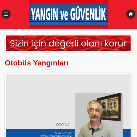
0,492 sn
Otobüs Yangınları