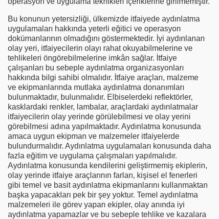
operasyon ve uygulama teknikleri içeriklerine girilmemiştir.
Bu konunun yetersizliği, ülkemizde itfaiyede aydınlatma
uygulamaları hakkında yeterli eğitici ve operasyon
dokümanlarının olmadığını göstermektedir. İyi aydınlanan
olay yeri, itfaiyecilerin olayı rahat okuyabilmelerine ve
tehlikeleri öngörebilmelerine imkân sağlar. İtfaiye
çalışanları bu sebeple aydınlatma organizasyonları
hakkında bilgi sahibi olmalıdır. İtfaiye araçları, malzeme
ve ekipmanlarında mutlaka aydınlatma donanımları
bulunmaktadır, bulunmalıdır. Elbiselerdeki reflektörler,
kasklardaki renkler, lambalar, araçlardaki aydınlatmalar
itfaiyecilerin olay yerinde görülebilmesi ve olay yerini
görebilmesi adına yapılmaktadır. Aydınlatma konusunda
amaca uygun ekipman ve malzemeler itfaiyelerde
bulundurmalıdır. Aydınlatma uygulamaları konusunda daha
fazla eğitim ve uygulama çalışmaları yapılmalıdır.
Aydınlatma konusunda kendilerini geliştirmemiş ekiplerin,
olay yerinde itfaiye araçlarının farları, kişisel el fenerleri
gibi temel ve basit aydınlatma ekipmanlarını kullanmaktan
başka yapacakları pek bir şey yoktur. Temel aydınlatma
malzemeleri ile görev yapan ekipler, olay anında iyi
aydınlatma yapamazlar ve bu sebeple tehlike ve kazalara