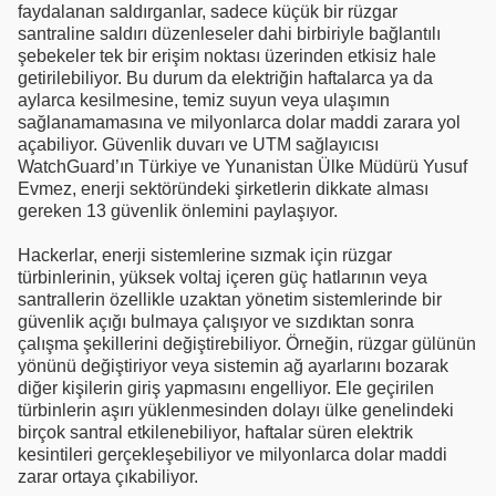
faydalanan saldırganlar, sadece küçük bir rüzgar
santraline saldırı düzenleseler dahi birbiriyle bağlantılı
şebekeler tek bir erişim noktası üzerinden etkisiz hale
getirilebiliyor. Bu durum da elektriğin haftalarca ya da
aylarca kesilmesine, temiz suyun veya ulaşımın
sağlanamamasına ve milyonlarca dolar maddi zarara yol
açabiliyor. Güvenlik duvarı ve UTM sağlayıcısı
WatchGuard’ın Türkiye ve Yunanistan Ülke Müdürü Yusuf
Evmez, enerji sektöründeki şirketlerin dikkate alması
gereken 13 güvenlik önlemini paylaşıyor.
Hackerlar, enerji sistemlerine sızmak için rüzgar
türbinlerinin, yüksek voltaj içeren güç hatlarının veya
santrallerin özellikle uzaktan yönetim sistemlerinde bir
güvenlik açığı bulmaya çalışıyor ve sızdıktan sonra
çalışma şekillerini değiştirebiliyor. Örneğin, rüzgar gülünün
yönünü değiştiriyor veya sistemin ağ ayarlarını bozarak
diğer kişilerin giriş yapmasını engelliyor. Ele geçirilen
türbinlerin aşırı yüklenmesinden dolayı ülke genelindeki
birçok santral etkilenebiliyor, haftalar süren elektrik
kesintileri gerçekleşebiliyor ve milyonlarca dolar maddi
zarar ortaya çıkabiliyor.