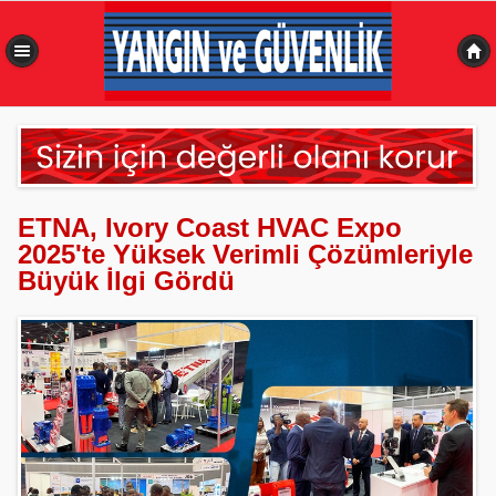
0,484 sn
ETNA, Ivory Coast HVAC Expo
2025'te Yüksek Verimli Çözümleriyle
Büyük İlgi Gördü