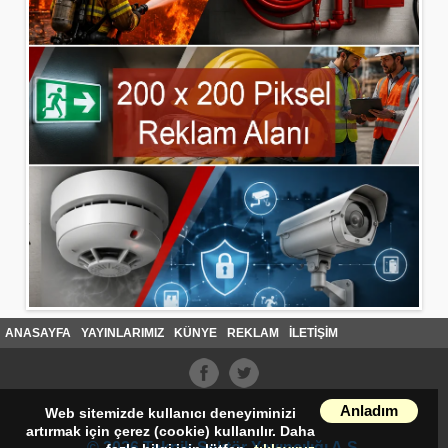
ANASAYFA
YAYINLARIMIZ
KÜNYE
REKLAM
İLETİŞİM
Anladım
Web sitemizde kullanıcı deneyiminizi
artırmak için çerez (cookie) kullanılır. Daha
© 2026 Teknik Sektör Yayıncılığı A.Ş.