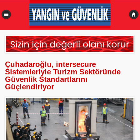
0,376 sn
Çuhadaroğlu, intersecure
Sistemleriyle Turizm Sektöründe
Güvenlik Standartlarını
Güçlendiriyor