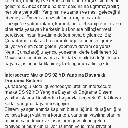
kurşuna, bombaya ve terör saldırılarına karşı sistemler de
geliştirdik. Ancak her bina terör saldırısına uğramayabilir;
her bina yanabilir. Yangının ne zaman ve nasıl geleceğini
bilemeyiz. Önlem almazsak facia kaçınılmaz olur.
Türkiye’de yatırımcıların, kurumların, otel sahiplerinin ve o
binalarda yaşayan herkesin bu konuda bilinçlenmesi
gerekiyor. İnsan hayatının değeri paha biçilemez. Biz
Çuhadaroğlu olarak bu sorumluluğu kendimize görev
biliyor ve elimizden geleni yapmaya devam ediyoruz.”
Nejat Çuhadaroğlu ayrıca, yönetmeliklerle belirlenen 31
Mayıs son tarihinin yalnızca bir takvim bilgisi değil, insan
hayatı açısından kritik bir eşik olduğunun altını çizdi.
İntersecure Marka DS 92 YD Yangına Dayanıklı
Doğrama Sistemi
Çuhadaroğlu Metal güvencesiyle üretilen intersecure
marka DS 92 YD Yangına Dayanıklı Doğrama Sistemi,
yapılan standart testlerden başarıyla geçerek 90 dakikaya
kadar yangına dayanım sağlıyor.
Sistem; yangın anında kapının bütünlüğünü, durağanlığını
ve ısıya karşı yalıtımını korurken, yangının yayılma alanını
minimuma indiriyor ve insanların güvenli bölgelere
tahliyesini mümkün kılıyor. Duman ve ısı maruziyetini