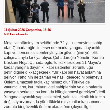
11 Şubat 2026 Çarşamba, 13:46
668
kez okundu
Metal ve alüminyum sektöründe 72 yıllık deneyime sahip
olan Çuhadaroğlu, intersecure marka yangına dayanıklı
kapı ve pencere sistemleriyle yapı güvenliğine yönelik
çalışmalarıyla fark yaratıyor. Çuhadaroğlu Yönetim Kurulu
Başkanı Nejat Çuhadaroğlu, turistik tesislere 31 Mayıs’a
kadar yangına dayanıklı kapı sistemleri zorunluluğu
getirildiğine dikkat çekerek, “Bir kapı bin hayat anlamına
geliyor. Yangının ne zaman ve nasıl geleceğini bilemeyiz.
Önlem almazsak facia kaçınılmaz olur. Türkiye’de
yatırımcıların, kurumların, otel sahiplerinin ve o binalarda
yaşayan herkesin bu konuda bilinçlenmesi gerekiyor” dedi.
Yangına dayanıklı yapı sistemleri, yalnızca teknik bir tercih
değil; aynı zamanda yürürlükteki mevzuatlar kapsamında
zorunlu bir güvenlik önlemi olarak öne çıkıyor. İlgili