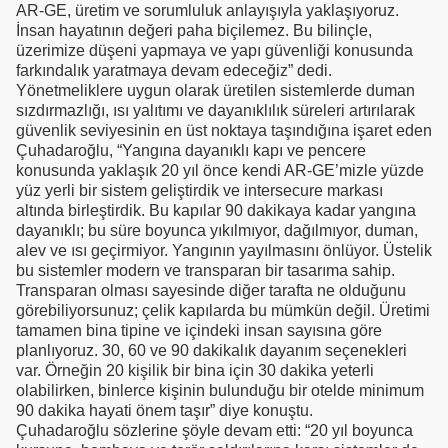
AR-GE, üretim ve sorumluluk anlayışıyla yaklaşıyoruz.
İnsan hayatının değeri paha biçilemez. Bu bilinçle,
üzerimize düşeni yapmaya ve yapı güvenliği konusunda
farkındalık yaratmaya devam edeceğiz” dedi.
Yönetmeliklere uygun olarak üretilen sistemlerde duman
sızdırmazlığı, ısı yalıtımı ve dayanıklılık süreleri artırılarak
güvenlik seviyesinin en üst noktaya taşındığına işaret eden
Çuhadaroğlu, “Yangına dayanıklı kapı ve pencere
konusunda yaklaşık 20 yıl önce kendi AR-GE’mizle yüzde
yüz yerli bir sistem geliştirdik ve intersecure markası
altında birleştirdik. Bu kapılar 90 dakikaya kadar yangına
dayanıklı; bu süre boyunca yıkılmıyor, dağılmıyor, duman,
alev ve ısı geçirmiyor. Yangının yayılmasını önlüyor. Üstelik
bu sistemler modern ve transparan bir tasarıma sahip.
Transparan olması sayesinde diğer tarafta ne olduğunu
görebiliyorsunuz; çelik kapılarda bu mümkün değil. Üretimi
tamamen bina tipine ve içindeki insan sayısına göre
planlıyoruz. 30, 60 ve 90 dakikalık dayanım seçenekleri
var. Örneğin 20 kişilik bir bina için 30 dakika yeterli
olabilirken, binlerce kişinin bulunduğu bir otelde minimum
90 dakika hayati önem taşır” diye konuştu.
Çuhadaroğlu sözlerine şöyle devam etti: “20 yıl boyunca