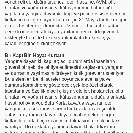
yönetmelikler doğrultusunda; otel, hastane, AVM, ofis
binaları ve yoğun insan sirkülasyonunun bulunduğu
yapılarda yangına dayanıklı kapı ve pencere sistemlerinin
kullanımına ilişkin uyum süreci için 31 Mayıs tarihi son gün
olarak belirlenmiş durumda. Uzmanlar, bu tarihe kadar
gerekli önlemleri almayan yapıların hem ciddi güvenlik
riskleriyle hem de hukuki yaptırımlarla karşı karşıya
kalabileceğine dikkat çekiyor.
Bir Kapı Bin Hayat Kurtarır
Yangına dayanıklı kapılar; acil durumlarda insanların
güvenli bir şekilde tahliye edilmesini sağlarken, yangının
ve dumanın yayılmasını önleyen kritik görevler üstleniyor.
Bu sistemler, belirli süreler boyunca aleve, ısıya ve
dumana karşı direnç gösterecek şekilde özel olarak
tasarlanır ve özellikle acil çıkışlar, oteller, hastaneler, ofis
binaları ve yoğun insan sirkülasyonunun olduğu alanlarda
hayati rol oynuyor. Bolu Kartalkaya’da yaşanan otel
yangını faciası sonrası önemi bir kez daha acı şekilde
anlaşılan yangına dayanıklı yapı malzemeleri, doğru
kullanıldığında birçok canın kurtulmasında kritik bir fark
yaratıyor. Bu noktada, yangına dayanıklılık iddiasının
yalnızca beyana değil, testlerle ve sertifikalarla kanıtlanmış