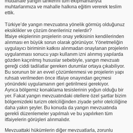
müdahale yangın tankerini tüm ekipmanlarıyla
muhtarlarımıza ve mahalle halkına eğitim vererek teslim
ettik.
Türkiye’de yangın mevzuatına yönelik görmüş olduğunuz
eksiklikler ve çözüm önerileriniz nelerdir?
İtfaiye ekiplerinin projelerin onay yetkisinin kendilerinden
alınması en büyük sorun olarak görünüyor. Yönetmeliğin
uygulayıcı biriminin katkısı alınmadan onaylanan projelerin
uygulanması sonucu yapı kullanım izni alınmış yapılarda
gözden kaçırılmış hususlar sebebiyle, yangın mevzuatı
gereği ciddi tadilatlar gereken durumlar ortaya çıkabiliyor.
Bu sorunun bir an evvel çözümlenmesi ve projelerin yapı
ruhsatı verilmeden önce itfaiye onayından geçmesi
yönündeki uygulamanın geri getirilmesi gerekiyor.
Ayrıca bölgemiz konaklama tesislerinin yoğun olduğu bir
yer. Fakat yangın mevzuatındaki otellere özel şartlar bizim
bölgemizdeki turizm otelciliğinden ziyade şehir otelciliğine
daha yakın şeyler. Bu konuda da yangın mevzuatında
gerekli düzenlemeler yapılmalı ve bu yapılırken tüm
itfaiyelerin görüşleri alınmalıdır.
Mevzuattaki hükümlerin diğer mevzuatlarla, zorunlu