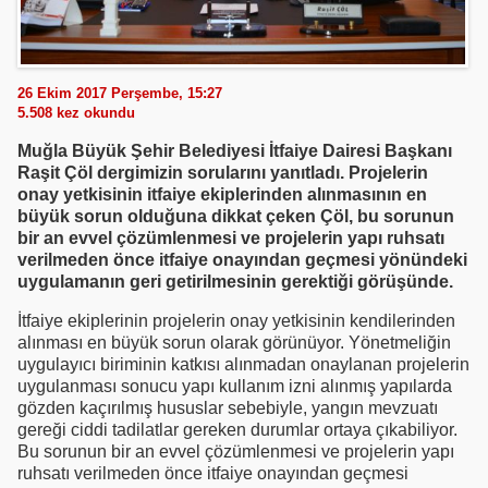
26 Ekim 2017 Perşembe, 15:27
5.508
kez okundu
Muğla Büyük Şehir Belediyesi İtfaiye Dairesi Başkanı
Raşit Çöl dergimizin sorularını yanıtladı. Projelerin
onay yetkisinin itfaiye ekiplerinden alınmasının en
büyük sorun olduğuna dikkat çeken Çöl, bu sorunun
bir an evvel çözümlenmesi ve projelerin yapı ruhsatı
verilmeden önce itfaiye onayından geçmesi yönündeki
uygulamanın geri getirilmesinin gerektiği görüşünde.
İtfaiye ekiplerinin projelerin onay yetkisinin kendilerinden
alınması en büyük sorun olarak görünüyor. Yönetmeliğin
uygulayıcı biriminin katkısı alınmadan onaylanan projelerin
uygulanması sonucu yapı kullanım izni alınmış yapılarda
gözden kaçırılmış hususlar sebebiyle, yangın mevzuatı
gereği ciddi tadilatlar gereken durumlar ortaya çıkabiliyor.
Bu sorunun bir an evvel çözümlenmesi ve projelerin yapı
ruhsatı verilmeden önce itfaiye onayından geçmesi