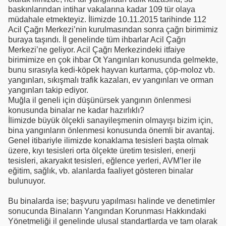
baskınlarından intihar vakalarına kadar 109 tür olaya
müdahale etmekteyiz. İlimizde 10.11.2015 tarihinde 112
Acil Çağrı Merkezi’nin kurulmasından sonra çağrı birimimiz
buraya taşındı. İl genelinde tüm ihbarlar Acil Çağrı
Merkezi’ne geliyor. Acil Çağrı Merkezindeki itfaiye
birimimize en çok ihbar Ot Yangınları konusunda gelmekte,
bunu sırasıyla kedi-köpek hayvan kurtarma, çöp-moloz vb.
yangınları, sıkışmalı trafik kazaları, ev yangınları ve orman
yangınları takip ediyor.
Muğla il geneli için düşünürsek yangının önlenmesi
konusunda binalar ne kadar hazırlıklı?
İlimizde büyük ölçekli sanayileşmenin olmayışı bizim için,
bina yangınların önlenmesi konusunda önemli bir avantaj.
Genel itibariyle ilimizde konaklama tesisleri başta olmak
üzere, kıyı tesisleri orta ölçekte üretim tesisleri, enerji
tesisleri, akaryakıt tesisleri, eğlence yerleri, AVM’ler ile
eğitim, sağlık, vb. alanlarda faaliyet gösteren binalar
bulunuyor.
Bu binalarda ise; başvuru yapılması halinde ve denetimler
sonucunda Binaların Yangından Korunması Hakkındaki
Yönetmeliği il genelinde ulusal standartlarda ve tam olarak