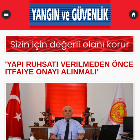
0,072 sn
'YAPI RUHSATI VERILMEDEN ÖNCE
ITFAIYE ONAYI ALINMALI'