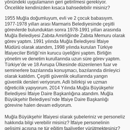
yönündeki uygulamanın geri getirilmesi gerekiyor.
Öncelikle kendinizden kısaca bahsedebilir misiniz?
1955 Muğla doğumluyum, evli ve 2 çocuk babasıyım.
1977-1978 yılları arası Marmaris Belediyesinde çeşitli
görevlerde bulunduktan sonra 1978-1991 yılları arasında
Muğla Belediyesi Zabıta Amirliğinde Zabıta Memuru olarak
görev yaptım. 1991 yılında Muğla Belediyesi İtfaiye
Müdürü olarak atandım, 1998 yılında kurulan Türkiye
İtfaiyeciler Birliği’nin kurucu üyeliğini yaptım. Birliğin
yönetim ve denetim kurullarında uzun süre görev yaptım.
Türkiye’de ve 18 Avrupa Ülkesinde düzenlenen fuar ve
seminerlere bazılarında konuşmacı, bazılarında dinleyici
olarak katıldım. Çeşitli güvenlik okullarında yangın
güvenlik dersleri veriyorum. Adli bilirkişi ve uzman
öğreticilik yapıyorum. 2014 Yılında Muğla Büyükşehir
Belediyesi İtfaiye Daire Başkanlığına atandım. Muğla
Büyükşehir Belediyesi’nde İtfaiye Daire Başkanlığı
görevine halen devam ediyorum.
Muğla Büyükşehir İtfaiyesi olarak şubeleriniz ve personeliz
hakkında bilgi verebilir misiniz? İtfaiye personelinin
gelişimi açısına ne tür eğitim faaliyetler yürütmektesiniz?