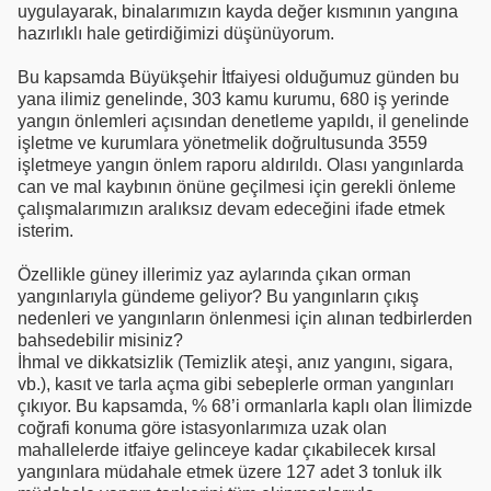
uygulayarak, binalarımızın kayda değer kısmının yangına
hazırlıklı hale getirdiğimizi düşünüyorum.
Bu kapsamda Büyükşehir İtfaiyesi olduğumuz günden bu
yana ilimiz genelinde, 303 kamu kurumu, 680 iş yerinde
yangın önlemleri açısından denetleme yapıldı, il genelinde
işletme ve kurumlara yönetmelik doğrultusunda 3559
işletmeye yangın önlem raporu aldırıldı. Olası yangınlarda
can ve mal kaybının önüne geçilmesi için gerekli önleme
çalışmalarımızın aralıksız devam edeceğini ifade etmek
isterim.
Özellikle güney illerimiz yaz aylarında çıkan orman
yangınlarıyla gündeme geliyor? Bu yangınların çıkış
nedenleri ve yangınların önlenmesi için alınan tedbirlerden
bahsedebilir misiniz?
İhmal ve dikkatsizlik (Temizlik ateşi, anız yangını, sigara,
vb.), kasıt ve tarla açma gibi sebeplerle orman yangınları
çıkıyor. Bu kapsamda, % 68’i ormanlarla kaplı olan İlimizde
coğrafi konuma göre istasyonlarımıza uzak olan
mahallelerde itfaiye gelinceye kadar çıkabilecek kırsal
yangınlara müdahale etmek üzere 127 adet 3 tonluk ilk