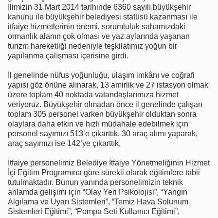
İlimizin 31 Mart 2014 tarihinde 6360 sayılı büyükşehir
kanunu ile büyükşehir belediyesi statüsü kazanması ile
itfaiye hizmetlerinin önemi, sorumluluk sahamızdaki
ormanlık alanın çok olması ve yaz aylarında yaşanan
turizm hareketliği nedeniyle teşkilatımız yoğun bir
yapılanma çalışması içerisine girdi.
İl genelinde nüfus yoğunluğu, ulaşım imkânı ve coğrafi
yapısı göz önüne alınarak, 13 amirlik ve 27 istasyon olmak
üzere toplam 40 noktada vatandaşlarımıza hizmet
veriyoruz. Büyükşehir olmadan önce il genelinde çalışan
toplam 305 personel varken büyükşehir olduktan sonra
olaylara daha etkin ve hızlı müdahale edebilmek için
personel sayımızı 513’e çıkarttık. 30 araç alımı yaparak,
araç sayımızı ise 142’ye çıkarttık.
İtfaiye personelimiz Belediye İtfaiye Yönetmeliğinin Hizmet
İçi Eğitim Programına göre sürekli olarak eğitimlere tabii
tutulmaktadır. Bunun yanında personelimizin teknik
anlamda gelişimi için “Olay Yeri Psikolojisi”, “Yangın
Algılama ve Uyarı Sistemleri”, “Temiz Hava Solunum
Sistemleri Eğitimi”, “Pompa Seti Kullanıcı Eğitimi”,