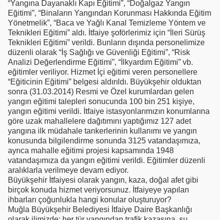
“Yangına Dayanaklı Kapı Eğitimi”, “Doğalgaz Yangın
Eğitimi”, “Binaların Yangından Korunması Hakkında Eğitim
Yönetmelik”, “Baca ve Yağlı Kanal Temizleme Yöntem ve
Teknikleri Eğitimi” aldı. İtfaiye şoförlerimiz için “İleri Sürüş
Teknikleri Eğitimi” verildi. Bunların dışında personelimize
düzenli olarak “İş Sağlığı ve Güvenliği Eğitimi”, “Risk
Analizi Değerlendirme Eğitimi”, “İlkyardım Eğitimi” vb.
eğitimler veriliyor. Hizmet İçi eğitimi veren personellere
“Eğiticinin Eğitimi” belgesi aldırıldı. Büyükşehir olduktan
sonra (31.03.2014) Resmi ve Özel kurumlardan gelen
yangın eğitimi talepleri sonucunda 100 bin 251 kişiye,
yangın eğitimi verildi. İtfaiye istasyonlarımızın konumlarına
göre uzak mahallelere dağıtımını yaptığımız 127 adet
yangına ilk müdahale tankerlerinin kullanımı ve yangın
konusunda bilgilendirme sonunda 3125 vatandaşımıza,
ayrıca mahalle eğitimi projesi kapsamında 1948
vatandaşımıza da yangın eğitimi verildi. Eğitimler düzenli
aralıklarla verilmeye devam ediyor.
Büyükşehir İtfaiyesi olarak yangın, kaza, doğal afet gibi
birçok konuda hizmet veriyorsunuz. İtfaiyeye yapılan
ihbarları çoğunlukla hangi konular oluşturuyor?
Muğla Büyükşehir Belediyesi İtfaiye Daire Başkanlığı
olarak ilimizde; her tür yangından trafik kazasına, su