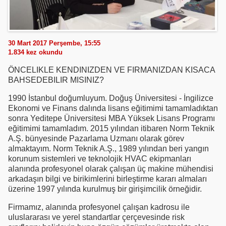
30 Mart 2017 Perşembe, 15:55
1.834
kez okundu
ÖNCELIKLE KENDINIZDEN VE FIRMANIZDAN KISACA
BAHSEDEBILIR MISINIZ?
1990 İstanbul doğumluyum. Doğuş Üniversitesi - İngilizce
Ekonomi ve Finans dalında lisans eğitimimi tamamladıktan
sonra Yeditepe Üniversitesi MBA Yüksek Lisans Programı
eğitimimi tamamladım. 2015 yılından itibaren Norm Teknik
A.Ş. bünyesinde Pazarlama Uzmanı olarak görev
almaktayım. Norm Teknik A.Ş., 1989 yılından beri yangın
korunum sistemleri ve teknolojik HVAC ekipmanları
alanında profesyonel olarak çalışan üç makine mühendisi
arkadaşın bilgi ve birikimlerini birleştirme kararı almaları
üzerine 1997 yılında kurulmuş bir girişimcilik örneğidir.
Firmamız, alanında profesyonel çalışan kadrosu ile
uluslararası ve yerel standartlar çerçevesinde risk