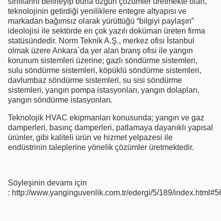
sınıflarını belirleyip buna özgün çözümler üretmekte olan,
teknolojinin getirdiği yeniliklere entegre altyapısı ve
markadan bağımsız olarak yürüttüğü “bilgiyi paylaşın”
ideolojisi ile sektörde en çok yazılı doküman üreten firma
statüsündedir. Norm Teknik A.Ş., merkez ofisi İstanbul
olmak üzere Ankara`da yer alan branş ofisi ile yangın
korunum sistemleri üzerine; gazlı söndürme sistemleri,
sulu söndürme sistemleri, köpüklü söndürme sistemleri,
davlumbaz söndürme sistemleri, su sisi söndürme
sistemleri, yangın pompa istasyonları, yangın dolapları,
yangın söndürme istasyonları.
Teknolojik HVAC ekipmanları konusunda; yangın ve gaz
damperleri, basınç damperleri, patlamaya dayanıklı yapısal
ürünler, gibi kaliteli ürün ve hizmet yelpazesi ile
endüstrinin taleplerine yönelik çözümler üretmektedir.
Söyleşinin devamı için
: http://www.yanginguvenlik.com.tr/edergi/5/189/index.html#5