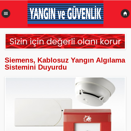
0,535 sn
Siemens, Kablosuz Yangın Algılama
Sistemini Duyurdu