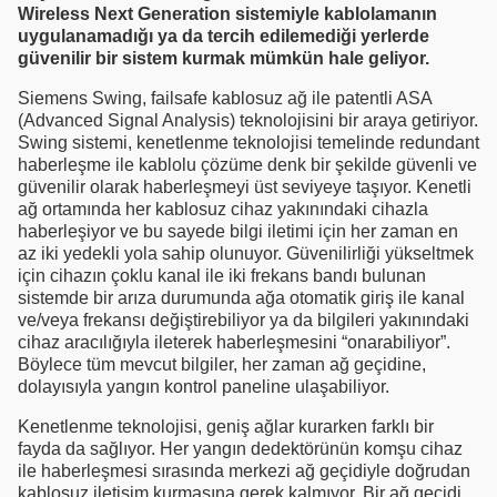
Wireless Next Generation sistemiyle kablolamanın
uygulanamadığı ya da tercih edilemediği yerlerde
güvenilir bir sistem kurmak mümkün hale geliyor.
Siemens Swing, failsafe kablosuz ağ ile patentli ASA
(Advanced Signal Analysis) teknolojisini bir araya getiriyor.
Swing sistemi, kenetlenme teknolojisi temelinde redundant
haberleşme ile kablolu çözüme denk bir şekilde güvenli ve
güvenilir olarak haberleşmeyi üst seviyeye taşıyor. Kenetli
ağ ortamında her kablosuz cihaz yakınındaki cihazla
haberleşiyor ve bu sayede bilgi iletimi için her zaman en
az iki yedekli yola sahip olunuyor. Güvenilirliği yükseltmek
için cihazın çoklu kanal ile iki frekans bandı bulunan
sistemde bir arıza durumunda ağa otomatik giriş ile kanal
ve/veya frekansı değiştirebiliyor ya da bilgileri yakınındaki
cihaz aracılığıyla ileterek haberleşmesini “onarabiliyor”.
Böylece tüm mevcut bilgiler, her zaman ağ geçidine,
dolayısıyla yangın kontrol paneline ulaşabiliyor.
Kenetlenme teknolojisi, geniş ağlar kurarken farklı bir
fayda da sağlıyor. Her yangın dedektörünün komşu cihaz
ile haberleşmesi sırasında merkezi ağ geçidiyle doğrudan
kablosuz iletişim kurmasına gerek kalmıyor. Bir ağ geçidi