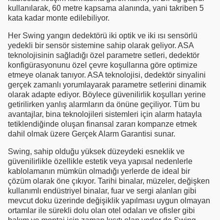
kullanılarak, 60 metre kapsama alanında, yani takriben 5
kata kadar monte edilebiliyor.
Her Swing yangın dedektörü iki optik ve iki ısı sensörlü
yedekli bir sensör sistemine sahip olarak geliyor. ASA
teknolojisinin sağladığı özel parametre setleri, dedektör
konfigürasyonunu özel çevre koşullarına göre optimize
etmeye olanak tanıyor. ASA teknolojisi, dedektör sinyalini
gerçek zamanlı yorumlayarak parametre setlerini dinamik
olarak adapte ediyor. Böylece güvenilirlik koşulları yerine
getirilirken yanlış alarmların da önüne geçiliyor. Tüm bu
avantajlar, bina teknolojileri sistemleri için alarm hatayla
tetiklendiğinde oluşan finansal zararı kompanze etmek
dahil olmak üzere Gerçek Alarm Garantisi sunar.
Swing, sahip olduğu yüksek düzeydeki esneklik ve
güvenilirlikle özellikle estetik veya yapısal nedenlerle
kablolamanın mümkün olmadığı yerlerde de ideal bir
çözüm olarak öne çıkıyor. Tarihi binalar, müzeler, değişken
kullanımlı endüstriyel binalar, fuar ve sergi alanları gibi
mevcut doku üzerinde değişiklik yapılması uygun olmayan
ortamlar ile sürekli dolu olan otel odaları ve ofisler gibi