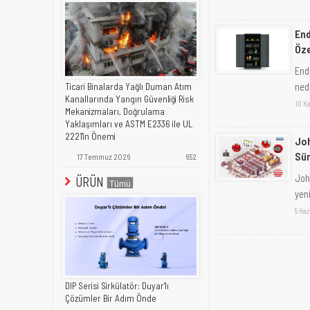
End
Öze
End
ned
Ticari Binalarda Yağlı Duman Atım
Kanallarında Yangın Güvenliği Risk
10 K
Mekanizmaları, Doğrulama
Yaklaşımları ve ASTM E2336 ile UL
2221'in Önemi
Joh
Sü
17 Temmuz 2026
652
Joh
ÜRÜN
yen
5 Haz
DIP Serisi Sirkülatör: Duyar'lı
Çözümler Bir Adım Önde