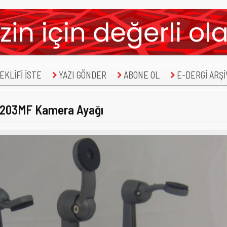
KLİFİ İSTE
YAZI GÖNDER
ABONE OL
E-DERGİ ARŞİ
203MF Kamera Ayağı