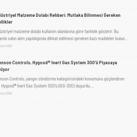
üstriyel Malzeme Dolabı Rehberi: Mutlaka Bilinmesi Gereken
llikler
üstriyel malzeme dolabı kullanım alanlarına göre farklılık gösterir. Bu
enle satın alım yapıldığında dikkat edilmesi gereken bazı maddeler bulun...
asım 2025
nson Controls, Hygood® Inert Gas System 300'ü Piyasaya
rüyor
nson Controls, yangın söndürme kategorisindeki konumunu güçlendiren
i Hygood® Inert Gas System 300'ü (IGS-300) duyurdu....
iran 2025