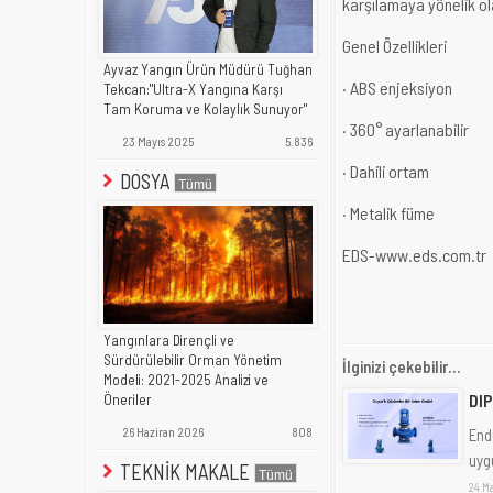
karşılamaya yönelik ol
Genel Özellikleri
Ayvaz Yangın Ürün Müdürü Tuğhan
·
ABS enjeksiyon
Tekcan:"Ultra-X Yangına Karşı
Tam Koruma ve Kolaylık Sunuyor"
·
360° ayarlanabilir
23 Mayıs 2025
5.836
·
Dahili ortam
DOSYA
·
Metalik füme
EDS-www.eds.com.tr
Yangınlara Dirençli ve
Sürdürülebilir Orman Yönetim
İlginizi çekebilir...
Modeli: 2021-2025 Analizi ve
DIP
Öneriler
26 Haziran 2026
808
End
uyg
TEKNİK MAKALE
24 M