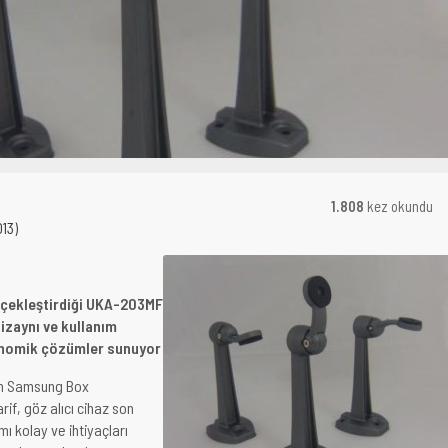
1.808
kez okundu
013)
rçekleştirdiği UKA-203MF
izaynı ve kullanım
konomik çözümler sunuyor
üm Samsung Box
if, göz alıcı cihaz son
mı kolay ve ihtiyaçları