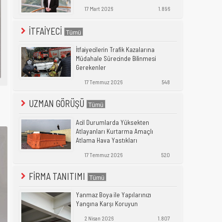
17 Mart 2026
1.896
İTFAİYECİ
İtfaiyecilerin Trafik Kazalarına
Müdahale Sürecinde Bilinmesi
Gerekenler
17 Temmuz 2026
548
UZMAN GÖRÜŞÜ
Acil Durumlarda Yüksekten
Atlayanları Kurtarma Amaçlı
Atlama Hava Yastıkları
17 Temmuz 2026
520
FİRMA TANITIMI
Yanmaz Boya ile Yapılarınızı
Yangına Karşı Koruyun
2 Nisan 2026
1.807