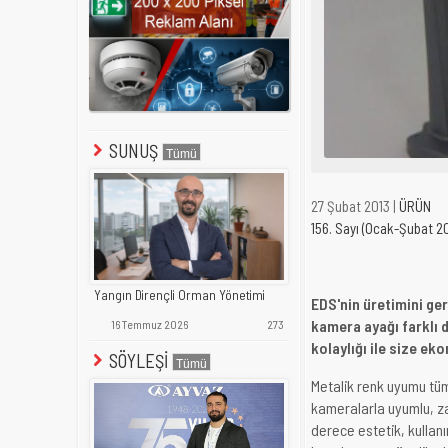
SUNUŞ
27 Şubat 2013 |
ÜRÜN
156. Sayı (Ocak-Şubat 2
Yangın Dirençli Orman Yönetimi
EDS'nin üretimini ge
kamera ayağı farklı d
16 Temmuz 2026
273
kolaylığı ile size e
SÖYLEŞİ
Metalik renk uyumu t
kameralarla uyumlu, zar
derece estetik, kullanı