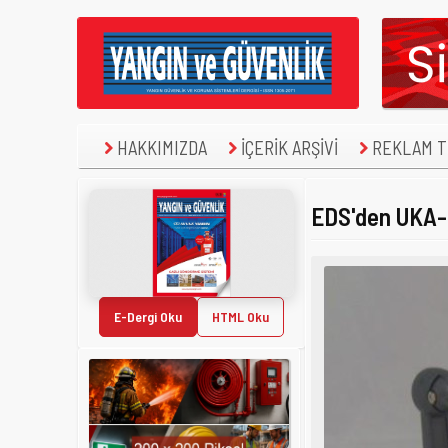
HAKKIMIZDA
İÇERİK ARŞİVİ
REKLAM TE
EDS'den UKA-
E-Dergi Oku
HTML Oku