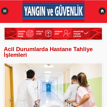
0,488 sn
Acil Durumlarda Hastane Tahliye
İşlemleri