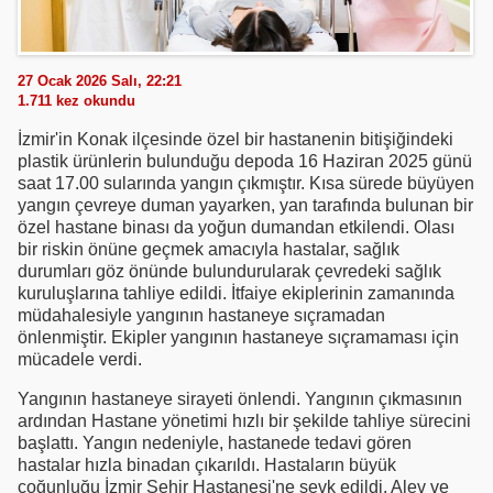
27 Ocak 2026 Salı, 22:21
1.711
kez okundu
İzmir'in Konak ilçesinde özel bir hastanenin bitişiğindeki
plastik ürünlerin bulunduğu depoda 16 Haziran 2025 günü
saat 17.00 sularında yangın çıkmıştır. Kısa sürede büyüyen
yangın çevreye duman yayarken, yan tarafında bulunan bir
özel hastane binası da yoğun dumandan etkilendi. Olası
bir riskin önüne geçmek amacıyla hastalar, sağlık
durumları göz önünde bulundurularak çevredeki sağlık
kuruluşlarına tahliye edildi. İtfaiye ekiplerinin zamanında
müdahalesiyle yangının hastaneye sıçramadan
önlenmiştir. Ekipler yangının hastaneye sıçramaması için
mücadele verdi.
Yangının hastaneye sirayeti önlendi. Yangının çıkmasının
ardından Hastane yönetimi hızlı bir şekilde tahliye sürecini
başlattı. Yangın nedeniyle, hastanede tedavi gören
hastalar hızla binadan çıkarıldı. Hastaların büyük
çoğunluğu İzmir Şehir Hastanesi'ne sevk edildi. Alev ve