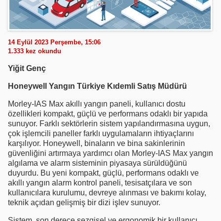
14 Eylül 2023 Perşembe, 15:06
1.333
kez okundu
Yiğit Genç
Honeywell Yangın Türkiye Kıdemli Satış Müdürü
Morley-IAS Max akıllı yangın paneli, kullanıcı dostu
özellikleri kompakt, güçlü ve performans odaklı bir yapıda
sunuyor. Farklı sektörlerin sistem yapılandırmasına uygun,
çok işlemcili paneller farklı uygulamaların ihtiyaçlarını
karşılıyor. Honeywell, binaların ve bina sakinlerinin
güvenliğini artırmaya yardımcı olan Morley-IAS Max yangın
algılama ve alarm sisteminin piyasaya sürüldüğünü
duyurdu. Bu yeni kompakt, güçlü, performans odaklı ve
akıllı yangın alarm kontrol paneli, tesisatçılara ve son
kullanıcılara kurulumu, devreye alınması ve bakımı kolay,
teknik açıdan gelişmiş bir dizi işlev sunuyor.
Sistem, son derece sezgisel ve ergonomik bir kullanıcı