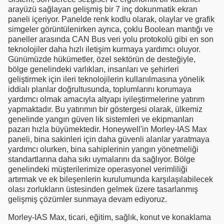
arayüzü sağlayan gelişmiş bir 7 inç dokunmatik ekran
paneli içeriyor. Panelde renk kodlu olarak, olaylar ve grafik
simgeler görüntülenirken ayrıca, çoklu Boolean mantığı ve
paneller arasında CAN Bus veri yolu protokolü gibi en son
teknolojiler daha hızlı iletişim kurmaya yardımcı oluyor.
Günümüzde hükümetler, özel sektörün de desteğiyle,
bölge genelindeki varlıkları, insanları ve şehirleri
geliştirmek için ileri teknolojilerin kullanılmasına yönelik
iddialı planlar doğrultusunda, toplumlarını korumaya
yardımcı olmak amacıyla altyapı iyileştirmelerine yatırım
yapmaktadır. Bu yatırımın bir göstergesi olarak, ülkemiz
genelinde yangın güven lik sistemleri ve ekipmanları
pazarı hızla büyümektedir. Honeywell'in Morley-IAS Max
paneli, bina sakinleri için daha güvenli alanlar yaratmaya
yardımcı olurken, bina sahiplerinin yangın yönetmeliği
standartlarına daha sıkı uymalarını da sağlıyor. Bölge
genelindeki müşterilerimize operasyonel verimliliği
artırmak ve ek bileşenlerin kurulumunda karşılaşılabilecek
olası zorlukların üstesinden gelmek üzere tasarlanmış
gelişmiş çözümler sunmaya devam ediyoruz.
Morley-IAS Max, ticari, eğitim, sağlık, konut ve konaklama