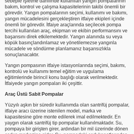
sebeple işletme dahilinde kullanılan yangın pompalarının
bakım, kontrol ve çalışma kapasitelerinin takibi önemli bir
görevdir. Yangın pompalarının seçimi, kullanımı ve bakımı,
yangın mücadelesini gerçekleştiren itfaiye ekipleri içinde
önemli bir görevdir. İtfaiye araçlarında seçilecek pompa
tercihi kullanılan araç, ekipman ve ekibin performansını ve
başarısını direk etkilemektedir. Yangın alanında su veya
köpük basınçlandırılamaz ve yönetilemezse yangınla
mücadele ve söndürme planlamanız başarısızlıkla
sonuçlanacaktır.
Yangın pompasının itfaiye istasyonlarında seçimi, bakımı,
kontrolü ve kullanımı temel eğitim ve uygulama
eğitimlerinde birincil konu başlığı olarak verilmektedir.
İtfaiyede yangın pompaları iki çeşittir.
Araç Üstü Sabit Pompalar
Yüzyılı aşkın bir süredir kullanımda olan santrifüj pompalar,
itfaiye aracı üzerine istenilen model, marka ve
kapasitesine göre monte edilerek imal edilmektedir. En
yaygın olarak santrifüj tip pompalar kullanılmaktadır. Su,
pompaya bir girişten girer, ardından bir mil üzerinde dönen