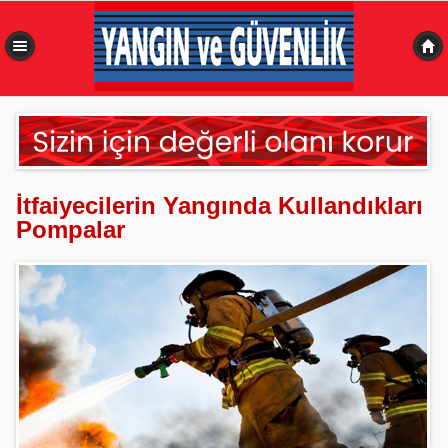
0,074 sn
İtfaiyecilerin Yangında Kullandıkları
Pompalar