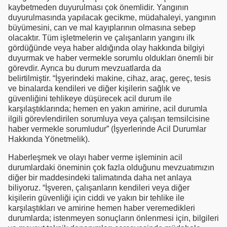
kaybetmeden duyurulması çok önemlidir. Yangının
duyurulmasında yapılacak gecikme, müdahaleyi, yangının
büyümesini, can ve mal kayıplarının olmasına sebep
olacaktır. Tüm işletmelerin ve çalışanların yangını ilk
gördüğünde veya haber aldığında olay hakkında bilgiyi
duyurmak ve haber vermekle sorumlu oldukları önemli bir
görevdir. Ayrıca bu durum mevzuatlarda da
belirtilmiştir. “İşyerindeki makine, cihaz, araç, gereç, tesis
ve binalarda kendileri ve diğer kişilerin sağlık ve
güvenliğini tehlikeye düşürecek acil durum ile
karşılaştıklarında; hemen en yakın amirine, acil durumla
ilgili görevlendirilen sorumluya veya çalışan temsilcisine
haber vermekle sorumludur” (İşyerlerinde Acil Durumlar
Hakkında Yönetmelik).
Haberleşmek ve olayı haber verme işleminin acil
durumlardaki öneminin çok fazla olduğunu mevzuatımızın
diğer bir maddesindeki talimatında daha net anlaya
biliyoruz. “İşveren, çalışanların kendileri veya diğer
kişilerin güvenliği için ciddi ve yakın bir tehlike ile
karşılaştıkları ve amirine hemen haber veremedikleri
durumlarda; istenmeyen sonuçların önlenmesi için, bilgileri