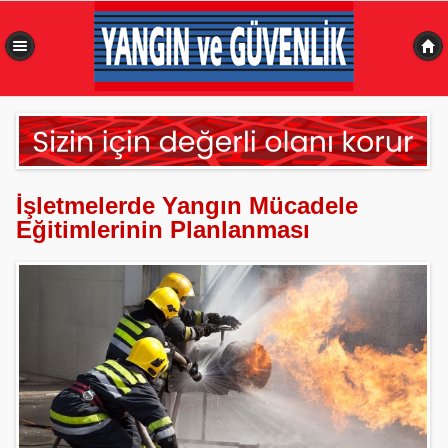
0,447 sn
İşletmelerde Yangın Mücadele
Eğitimlerinin Planlanması