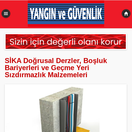
0,492 sn
SİKA Doğrusal Derzler, Boşluk
Bariyerleri ve Geçme Yeri
Sızdırmazlık Malzemeleri