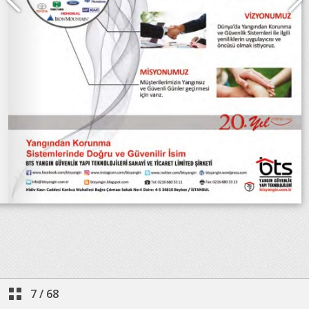
7
/
68